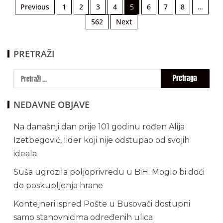
Previous
1
2
3
4
5
6
7
8
…
562
Next
PRETRAŽI
NEDAVNE OBJAVE
Na današnji dan prije 101 godinu rođen Alija
Izetbegović, lider koji nije odstupao od svojih
ideala
Suša ugrozila poljoprivredu u BiH: Moglo bi doći
do poskupljenja hrane
Kontejneri ispred Pošte u Busovači dostupni
samo stanovnicima određenih ulica