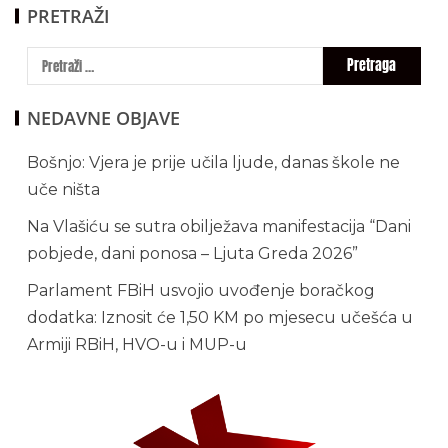
PRETRAŽI
NEDAVNE OBJAVE
Bošnjo: Vjera je prije učila ljude, danas škole ne
uče ništa
Na Vlašiću se sutra obilježava manifestacija “Dani
pobjede, dani ponosa – Ljuta Greda 2026”
Parlament FBiH usvojio uvođenje boračkog
dodatka: Iznosit će 1,50 KM po mjesecu učešća u
Armiji RBiH, HVO-u i MUP-u