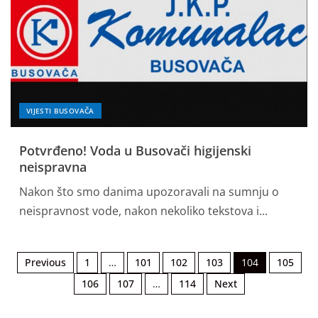
VIJESTI BUSOVAČA
Potvrđeno! Voda u Busovači higijenski
neispravna
Nakon što smo danima upozoravali na sumnju o
neispravnost vode, nakon nekoliko tekstova i...
Previous
1
…
101
102
103
104
105
106
107
…
114
Next