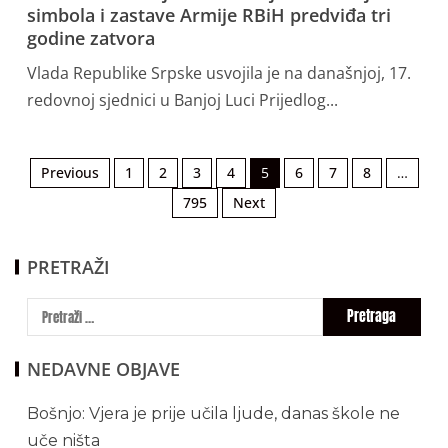
simbola i zastave Armije RBiH predviđa tri
godine zatvora
Vlada Republike Srpske usvojila je na današnjoj, 17.
redovnoj sjednici u Banjoj Luci Prijedlog...
Previous
1
2
3
4
5
6
7
8
…
795
Next
PRETRAŽI
NEDAVNE OBJAVE
Bošnjo: Vjera je prije učila ljude, danas škole ne
uče ništa