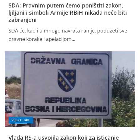
SDA: Pravnim putem ćemo poništiti zakon,
ljiljani i simboli Armije RBiH nikada neće biti
zabranjeni
SDA će, kao i u mnogo navrata ranije, poduzeti sve
pravne korake i apelacijom...
VIJESTI BIH
Vlada RS-a usvojila zakon koji za isticanje