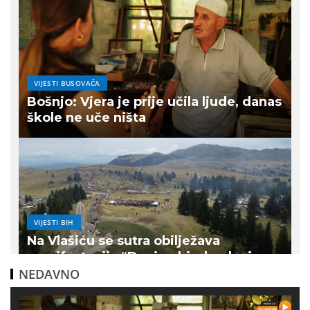
VIJESTI BUSOVAČA
Bošnjo: Vjera je prije učila ljude, danas
škole ne uče ništa
VIJESTI BIH
Na Vlašiću se sutra obilježava
manifestacija “Dani pobjede, dani
ponosa – Ljuta Greda 2026”
NEDAVNO