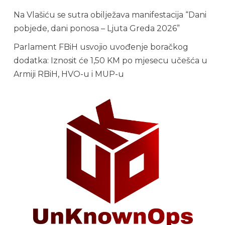
Na Vlašiću se sutra obilježava manifestacija “Dani
pobjede, dani ponosa – Ljuta Greda 2026”
Parlament FBiH usvojio uvođenje boračkog
dodatka: Iznosit će 1,50 KM po mjesecu učešća u
Armiji RBiH, HVO-u i MUP-u