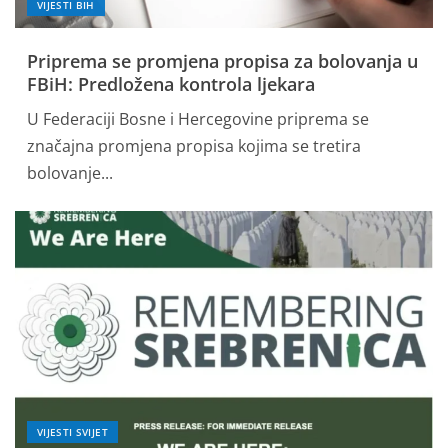
projektima
VIJESTI BIH
Velika policijska akcija u
Priprema se promjena propisa za bolovanja u
Busovači: Pretresi na više
FBiH: Predložena kontrola ljekara
lokacija
U Federaciji Bosne i Hercegovine priprema se
4
značajna promjena propisa kojima se tretira
Potpisan ugovor za
bolovanje...
rekonstrukciju raskrsnice u
kružni tok na magistralnoj
cesti M5 u Busovači
5
VIJESTI SVIJET