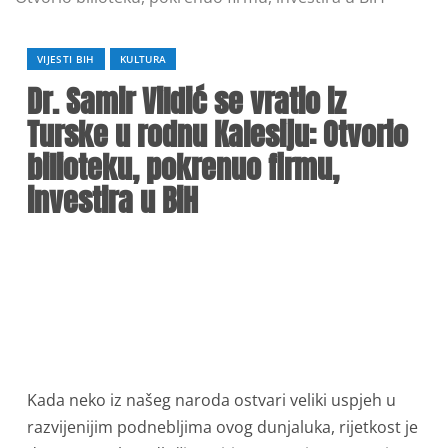
VIJESTI BIH
KULTURA
Dr. Samir Vildić se vratio iz
Turske u rodnu Kalesiju: Otvorio
bilioteku, pokrenuo firmu,
investira u BiH
Kada neko iz našeg naroda ostvari veliki uspjeh u
razvijenijim podnebljima ovog dunjaluka, rijetkost je