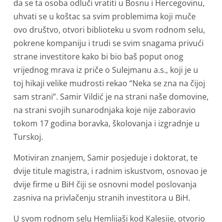
da se ta osoba odluči vratiti u Bosnu i Hercegovinu,
uhvati se u koštac sa svim problemima koji muče
ovo društvo, otvori biblioteku u svom rodnom selu,
pokrene kompaniju i trudi se svim snagama privući
strane investitore kako bi bio baš poput onog
vrijednog mrava iz priče o Sulejmanu a.s., koji je u
toj hikaji velike mudrosti rekao “Neka se zna na čijoj
sam strani”. Samir Vildić je na strani naše domovine,
na strani svojih sunarodnjaka koje nije zaboravio
tokom 17 godina boravka, školovanja i izgradnje u
Turskoj.
Motiviran znanjem, Samir posjeduje i doktorat, te
dvije titule magistra, i radnim iskustvom, osnovao je
dvije firme u BiH čiji se osnovni model poslovanja
zasniva na privlačenju stranih investitora u BiH.
U svom rodnom selu Hemlijaši kod Kalesije, otvorio