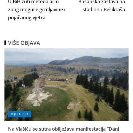
U BiH žuti meteoalarm
Bosanska zastava na
zbog moguće grmljavine i
stadionu Bešiktaša
pojačanog vjetra
VIŠE OBJAVA
VIJESTI BIH
Na Vlašiću se sutra obilježava manifestacija “Dani