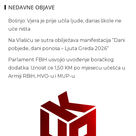
NEDAVNE OBJAVE
Bošnjo: Vjera je prije učila ljude, danas škole ne
uče ništa
Na Vlašiću se sutra obilježava manifestacija “Dani
pobjede, dani ponosa – Ljuta Greda 2026”
Parlament FBiH usvojio uvođenje boračkog
dodatka: Iznosit će 1,50 KM po mjesecu učešća u
Armiji RBiH, HVO-u i MUP-u