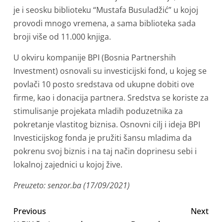
je i seosku biblioteku “Mustafa Busuladžić” u kojoj
provodi mnogo vremena, a sama biblioteka sada
broji više od 11.000 knjiga.
U okviru kompanije BPI (Bosnia Partnershih
Investment) osnovali su investicijski fond, u kojeg se
povlači 10 posto sredstava od ukupne dobiti ove
firme, kao i donacija partnera. Sredstva se koriste za
stimulisanje projekata mladih poduzetnika za
pokretanje vlastitog biznisa. Osnovni cilj i ideja BPI
Investicijskog fonda je pružiti šansu mladima da
pokrenu svoj biznis i na taj način doprinesu sebi i
lokalnoj zajednici u kojoj žive.
Preuzeto: senzor.ba (17/09/2021)
Previous
Next