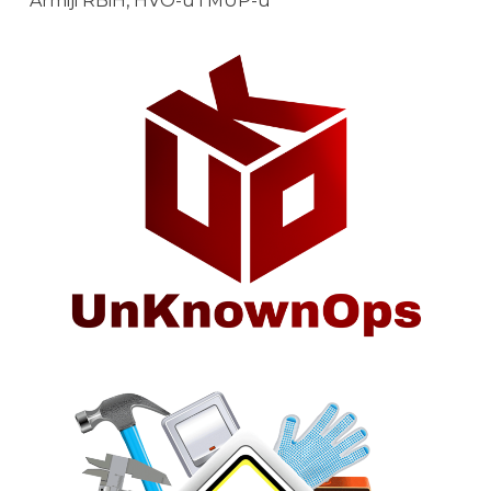
Armiji RBiH, HVO-u i MUP-u