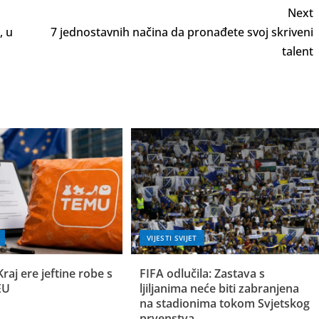
Next
, u
7 jednostavnih načina da pronađete svoj skriveni
talent
VIJESTI SVIJET
Kraj ere jeftine robe s
FIFA odlučila: Zastava s
EU
ljiljanima neće biti zabranjena
na stadionima tokom Svjetskog
prvenstva