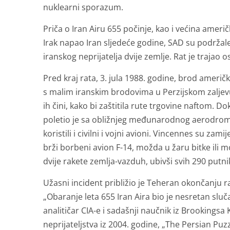
nuklearni sporazum.
Priča o Iran Airu 655 počinje, kao i većina amer
Irak napao Iran sljedeće godine, SAD su podržal
iranskog neprijatelja dvije zemlje. Rat je trajao
Pred kraj rata, 3. jula 1988. godine, brod amer
s malim iranskim brodovima u Perzijskom zaljevu
ih čini, kako bi zaštitila rute trgovine naftom. Dok
poletio je sa obližnjeg međunarodnog aerodrom
koristili i civilni i vojni avioni. Vincennes su za
brži borbeni avion F-14, možda u žaru bitke ili mo
dvije rakete zemlja-vazduh, ubivši svih 290 putn
Užasni incident približio je Teheran okončanju ra
„Obaranje leta 655 Iran Aira bio je nesretan slučaj
analitičar CIA-e i sadašnji naučnik iz Brookingsa
neprijateljstva iz 2004. godine, „The Persian Puzz