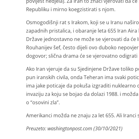
povijest nedjela). Za Iran to znači vjerovati da 
Republiku i mirno koegzistirati s njom.
Osmogodišnji rat s Irakom, koji se u Iranu naši
zapadnih pristalica, i obaranje leta 655 Iran Aira 
Države jednostavno ne može se vjerovati da će Ir
Rouhanijev šef, često dijeli ovo duboko nepovjere
dogovor; slična drama će se vjerovatno odigrat
Ako Iran vjeruje da su Sjedinjene Države toliko 
pun iranskih civila, onda Teheran ima svaki pot
ima jake poticaje da pokuša izgraditi nuklearno o
invaziju za koju se bojao da dolazi 1988. i mo
o “osovini zla”.
Amerikanci možda ne znaju za let 655. Ali Iranci
Preuzeto: washingtonpost.com (30/10/2021)