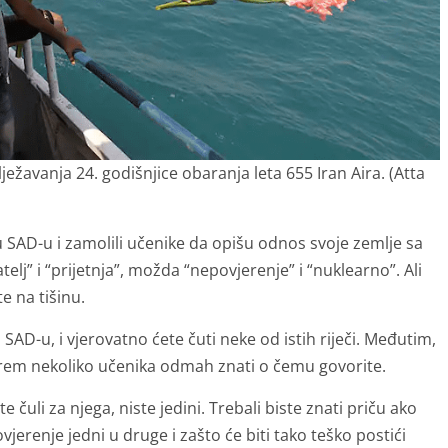
ježavanja 24. godišnjice obaranja leta 655 Iran Aira. (Atta
 u SAD-u i zamolili učenike da opišu odnos svoje zemlje sa
telj” i “prijetnja”, možda “nepovjerenje” i “nuklearno”. Ali
te na tišinu.
o SAD-u, i vjerovatno ćete čuti neke od istih riječi. Međutim,
arem nekoliko učenika odmah znati o čemu govorite.
te čuli za njega, niste jedini. Trebali biste znati priču ako
vjerenje jedni u druge i zašto će biti tako teško postići