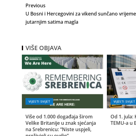
Previous
U Bosni i Hercegovini za vikend sunčano vrijeme
jutarnjim satima magla
VIŠE OBJAVA
VIJESTI SVIJET
VIJESTI SVIJET
Više od 1.000 događaja širom
Od 1. jula: 
Velike Britanije u znak sjećanja
TEMU-a u 
na Srebrenicu: “Niste uspjeli,
preživjeli su ovdje”