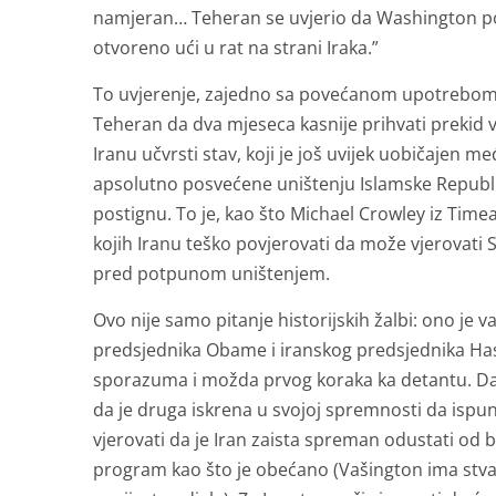
namjeran… Teheran se uvjerio da Washington pok
otvoreno ući u rat na strani Iraka.”
To uvjerenje, zajedno sa povećanom upotrebom h
Teheran da dva mjeseca kasnije prihvati prekid 
Iranu učvrsti stav, koji je još uvijek uobičajen m
apsolutno posvećene uništenju Islamske Republik
postignu. To je, kao što Michael Crowley iz Time
kojih Iranu teško povjerovati da može vjerovati
pred potpunom uništenjem.
Ovo nije samo pitanje historijskih žalbi: ono j
predsjednika Obame i iranskog predsjednika Ha
sporazuma i možda prvog koraka ka detantu. Da b
da je druga iskrena u svojoj spremnosti da ispun
vjerovati da je Iran zaista spreman odustati od b
program kao što je obećano (Vašington ima stvar