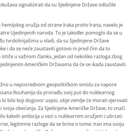
ušava signalizirati da su Sjedinjene Države odlučile
emijskog oružja od strane Iraka protiv Irana, navelo je
vatre Ujedinjenih naroda. To je također pomoglo da se u
eđu tvrdolinijašima u vladi, da su Sjedinjene Države
e i da se neće zaustaviti gotovo ni pred čim da to
a ističe u važnom članku, jedan od nekoliko razloga zbog
 Sjedinjenim Američkim Državama da će se ikada zaustaviti
e važno u neposrednom geopolitičkom smislu za napore
ssana Rouhanija da pronađu svoj put do nuklearnog
i bilo koji dogovor uspio, obje zemlje će morati vjerovati
i svoja obećanja. Za Sjedinjene Američke Države, to znači
ilo kakvih ambicija u vezi s nuklearnim oružjem i ubrzati
ne, legitimne razloge da se brine o tome; Iran ima svoju