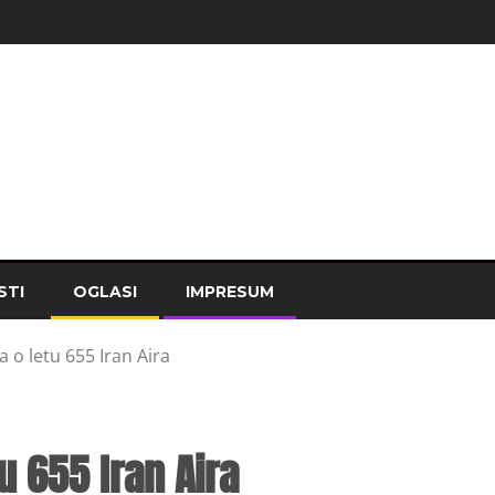
STI
OGLASI
IMPRESUM
 o letu 655 Iran Aira
u 655 Iran Aira