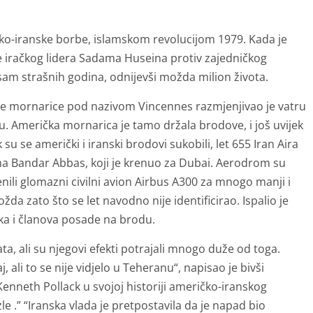
ičko-iranske borbe, islamskom revolucijom 1979. Kada je
e iračkog lidera Sadama Huseina protiv zajedničkog
 osam strašnih godina, odnijevši možda milion života.
ičke mornarice pod nazivom Vincennes razmjenjivao je vatru
. Američka mornarica je tamo držala brodove, i još uvijek
 su se američki i iranski brodovi sukobili, let 655 Iran Aira
a Bandar Abbas, koji je krenuo za Dubai. Aerodrom su
mijenili glomazni civilni avion Airbus A300 za mnogo manji i
žda zato što se let navodno nije identificirao. Ispalio je
ika i članova posade na brodu.
ta, ali su njegovi efekti potrajali mnogo duže od toga.
, ali to se nije vidjelo u Teheranu“, napisao je bivši
 Kenneth Pollack u svojoj historiji američko-iranskog
le .” “Iranska vlada je pretpostavila da je napad bio