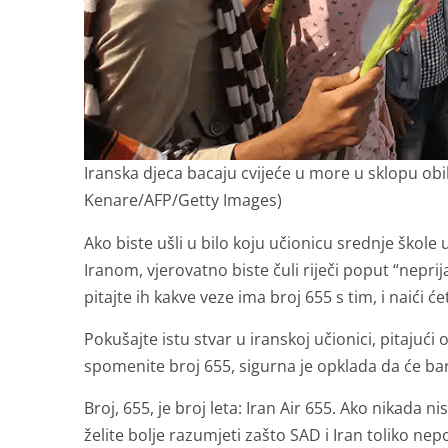
Iranska djeca bacaju cvijeće u more u sklopu obil
Kenare/AFP/Getty Images)
Ako biste ušli u bilo koju učionicu srednje škole
Iranom, vjerovatno biste čuli riječi poput “neprija
pitajte ih kakve veze ima broj 655 s tim, i naići će
Pokušajte istu stvar u iranskoj učionici, pitajući 
spomenite broj 655, sigurna je opklada da će b
Broj, 655, je broj leta: Iran Air 655. Ako nikada nis
želite bolje razumjeti zašto SAD i Iran toliko nepo