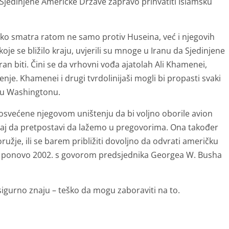
će Sjedinjene Američke Države zapravo prihvatiti Islamsku
roko smatra ratom ne samo protiv Huseina, već i njegovih
koje se bližilo kraju, uvjerili su mnoge u Iranu da Sjedinjene
an biti. Čini se da vrhovni vođa ajatolah Ali Khamenei,
nje. Khamenei i drugi tvrdolinijaši mogli bi propasti svaki
i u Washingtonu.
posvećene njegovom uništenju da bi voljno oborile avion
icaj da pretpostavi da lažemo u pregovorima. Ona također
ružje, ili se barem približiti dovoljno da odvrati američku
žda ponovo 2002. s govorom predsjednika Georgea W. Busha
 sigurno znaju – teško da mogu zaboraviti na to.