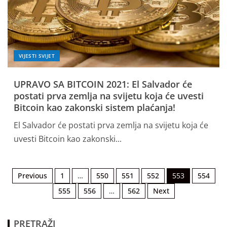
VIJESTI SVIJET
UPRAVO SA BITCOIN 2021: El Salvador će
postati prva zemlja na svijetu koja će uvesti
Bitcoin kao zakonski sistem plaćanja!
El Salvador će postati prva zemlja na svijetu koja će
uvesti Bitcoin kao zakonski...
Previous
1
…
550
551
552
553
554
555
556
…
562
Next
PRETRAŽI