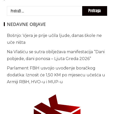
NEDAVNE OBJAVE
Bošnjo: Vjera je prije učila ljude, danas škole ne
uče ništa
Na Vlašiću se sutra obilježava manifestacija “Dani
pobjede, dani ponosa – Ljuta Greda 2026”
Parlament FBiH usvojio uvođenje boračkog
dodatka: Iznosit će 1,50 KM po mjesecu učešća u
Armiji RBiH, HVO-u i MUP-u