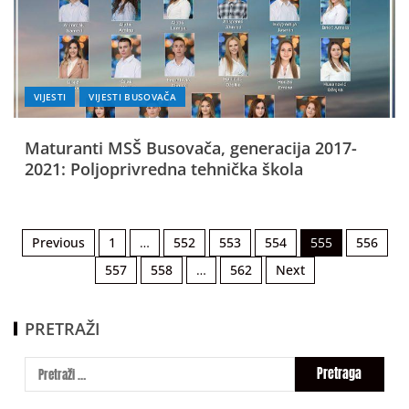
VIJESTI
VIJESTI BUSOVAČA
Maturanti MSŠ Busovača, generacija 2017-
2021: Poljoprivredna tehnička škola
Previous
1
…
552
553
554
555
556
557
558
…
562
Next
PRETRAŽI