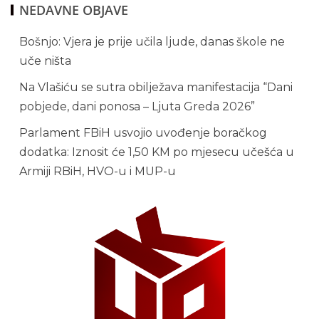
NEDAVNE OBJAVE
Bošnjo: Vjera je prije učila ljude, danas škole ne
uče ništa
Na Vlašiću se sutra obilježava manifestacija “Dani
pobjede, dani ponosa – Ljuta Greda 2026”
Parlament FBiH usvojio uvođenje boračkog
dodatka: Iznosit će 1,50 KM po mjesecu učešća u
Armiji RBiH, HVO-u i MUP-u