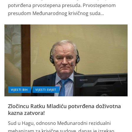
potvrđena prvostepena presuda. Prvostepenom
presudom Međunarodnog krivičnog suda...
VIJESTI BIH
VIJESTI SVIJET
Zločincu Ratku Mladiću potvrđena doživotna
kazna zatvora!
Sud u Hagu, odnosno Međunarodni rezidualni
mehanizam za krivične sudove, danas je izrekao