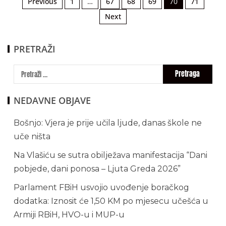
Previous
1
…
67
68
69
70
71
Next
PRETRAŽI
NEDAVNE OBJAVE
Bošnjo: Vjera je prije učila ljude, danas škole ne
uče ništa
Na Vlašiću se sutra obilježava manifestacija “Dani
pobjede, dani ponosa – Ljuta Greda 2026”
Parlament FBiH usvojio uvođenje boračkog
dodatka: Iznosit će 1,50 KM po mjesecu učešća u
Armiji RBiH, HVO-u i MUP-u