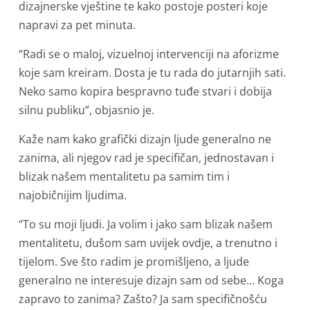
dizajnerske vještine te kako postoje posteri koje
napravi za pet minuta.
“Radi se o maloj, vizuelnoj intervenciji na aforizme
koje sam kreiram. Dosta je tu rada do jutarnjih sati.
Neko samo kopira bespravno tuđe stvari i dobija
silnu publiku”, objasnio je.
Kaže nam kako grafički dizajn ljude generalno ne
zanima, ali njegov rad je specifičan, jednostavan i
blizak našem mentalitetu pa samim tim i
najobičnijim ljudima.
“To su moji ljudi. Ja volim i jako sam blizak našem
mentalitetu, dušom sam uvijek ovdje, a trenutno i
tijelom. Sve što radim je promišljeno, a ljude
generalno ne interesuje dizajn sam od sebe… Koga
zapravo to zanima? Zašto? Ja sam specifičnošću