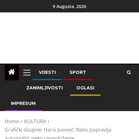
9 Augusta, 2026
VIJESTI
SPORT
ZANIMLJIVOSTI
OGLASI
IMPRESUM
Home
KULTURA
Grafički dizajner Haris Jusović: Neko popravlja
automobil, neko raspoloženje