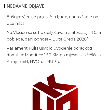
NEDAVNE OBJAVE
Bošnjo: Vjera je prije učila ljude, danas škole ne
uče ništa
Na Vlašiću se sutra obilježava manifestacija “Dani
pobjede, dani ponosa – Ljuta Greda 2026”
Parlament FBiH usvojio uvođenje boračkog
dodatka: Iznosit će 1,50 KM po mjesecu učešća u
Armiji RBiH, HVO-u i MUP-u