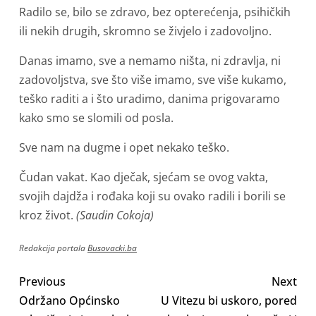
Radilo se, bilo se zdravo, bez opterećenja, psihičkih
ili nekih drugih, skromno se živjelo i zadovoljno.
Danas imamo, sve a nemamo ništa, ni zdravlja, ni
zadovoljstva, sve što više imamo, sve više kukamo,
teško raditi a i što uradimo, danima prigovaramo
kako smo se slomili od posla.
Sve nam na dugme i opet nekako teško.
Čudan vakat. Kao dječak, sjećam se ovog vakta,
svojih dajdža i rođaka koji su ovako radili i borili se
kroz život.
(Saudin Cokoja)
Redakcija portala
Busovacki.ba
Previous
Next
Održano Općinsko
U Vitezu bi uskoro, pored