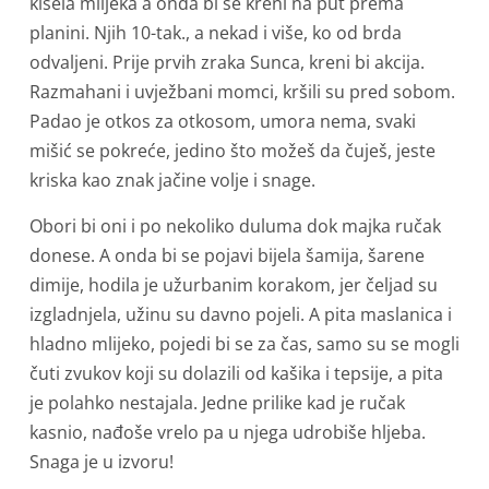
kisela mlijeka a onda bi se kreni na put prema
planini. Njih 10-tak., a nekad i više, ko od brda
odvaljeni. Prije prvih zraka Sunca, kreni bi akcija.
Razmahani i uvježbani momci, kršili su pred sobom.
Padao je otkos za otkosom, umora nema, svaki
mišić se pokreće, jedino što možeš da čuješ, jeste
kriska kao znak jačine volje i snage.
Obori bi oni i po nekoliko duluma dok majka ručak
donese. A onda bi se pojavi bijela šamija, šarene
dimije, hodila je užurbanim korakom, jer čeljad su
izgladnjela, užinu su davno pojeli. A pita maslanica i
hladno mlijeko, pojedi bi se za čas, samo su se mogli
čuti zvukov koji su dolazili od kašika i tepsije, a pita
je polahko nestajala. Jedne prilike kad je ručak
kasnio, nađoše vrelo pa u njega udrobiše hljeba.
Snaga je u izvoru!