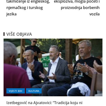
takmičenje iz engleskog,
eksploziva, mogla početi i
njemačkog i turskog
proizvodnja borbenih
jezika
vozila
VIŠE OBJAVA
VIJESTI BIH
KULTURA
Izetbegović na Ajvatovici: “Tradicija koju ni