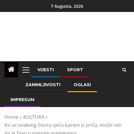
7 Augusta, 2026
VIJESTI
SPORT
ZANIMLJIVOSTI
OGLASI
IMPRESUM
Home
KULTURA
Ko se ovakvog života sjeća barem iz priča, može reći
da je živio u sretnim vremenima