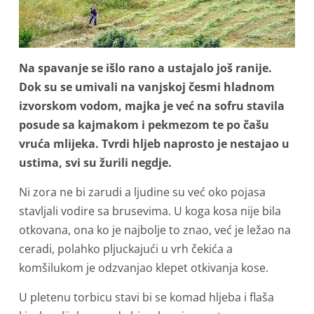
Na spavanje se išlo rano a ustajalo još ranije.
Dok su se umivali na vanjskoj česmi hladnom
izvorskom vodom, majka je već na sofru stavila
posude sa kajmakom i pekmezom te po čašu
vruća mlijeka. Tvrdi hljeb naprosto je nestajao u
ustima, svi su žurili negdje.
Ni zora ne bi zarudi a ljudine su već oko pojasa
stavljali vodire sa brusevima. U koga kosa nije bila
otkovana, ona ko je najbolje to znao, već je ležao na
ceradi, polahko pljuckajući u vrh čekića a
komšilukom je odzvanjao klepet otkivanja kose.
U pletenu torbicu stavi bi se komad hljeba i flaša