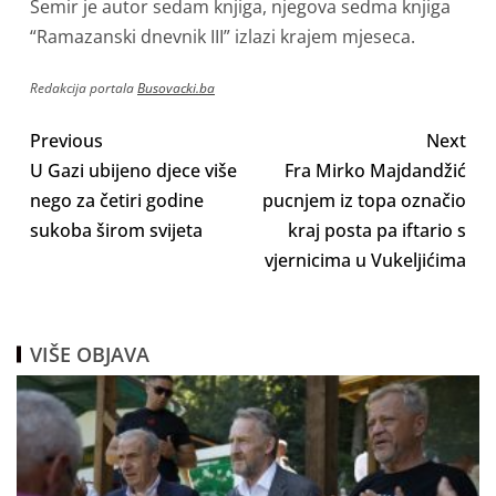
Semir je autor sedam knjiga, njegova sedma knjiga
“Ramazanski dnevnik III” izlazi krajem mjeseca.
Redakcija portala
Busovacki.ba
Previous
Next
U Gazi ubijeno djece više
Fra Mirko Majdandžić
nego za četiri godine
pucnjem iz topa označio
sukoba širom svijeta
kraj posta pa iftario s
vjernicima u Vukeljićima
VIŠE OBJAVA