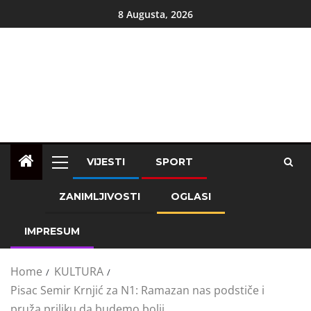
8 Augusta, 2026
VIJESTI
SPORT
ZANIMLJIVOSTI
OGLASI
IMPRESUM
Home
KULTURA
Pisac Semir Krnjić za N1: Ramazan nas podstiče i
pruža priliku da budemo bolji