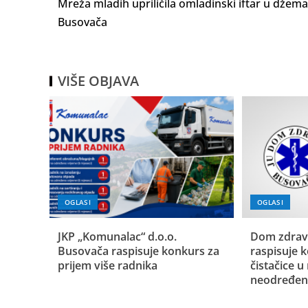
Mreža mladih upriličila omladinski iftar u džem
Busovača
VIŠE OBJAVA
OGLASI
OGLASI
JKP „Komunalac“ d.o.o.
Dom zdrav
Busovača raspisuje konkurs za
raspisuje 
prijem više radnika
čistačice u
neodređen