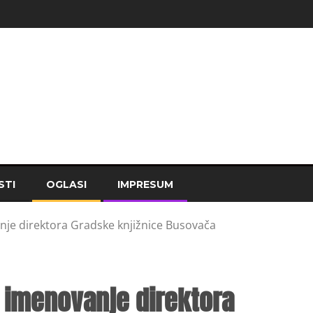
STI
OGLASI
IMPRESUM
anje direktora Gradske knjižnice Busovača
i imenovanje direktora