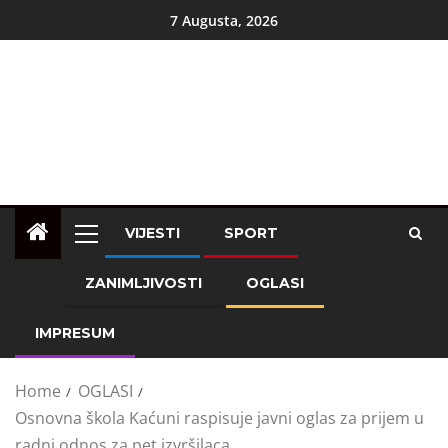
7 Augusta, 2026
VIJESTI
SPORT
ZANIMLJIVOSTI
OGLASI
IMPRESUM
Home
OGLASI
Osnovna škola Kaćuni raspisuje javni oglas za prijem u
radni odnos za pet izvršilaca