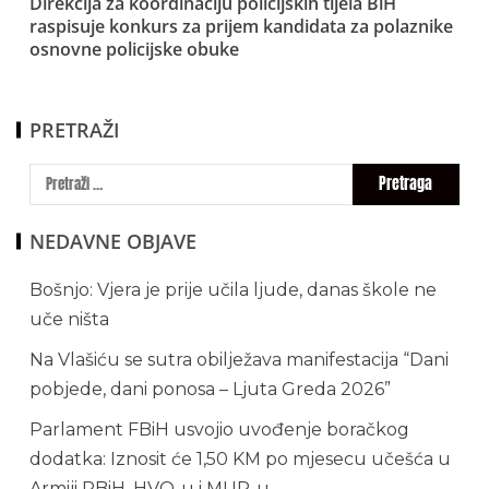
Direkcija za koordinaciju policijskih tijela BiH
raspisuje konkurs za prijem kandidata za polaznike
osnovne policijske obuke
PRETRAŽI
NEDAVNE OBJAVE
Bošnjo: Vjera je prije učila ljude, danas škole ne
uče ništa
Na Vlašiću se sutra obilježava manifestacija “Dani
pobjede, dani ponosa – Ljuta Greda 2026”
Parlament FBiH usvojio uvođenje boračkog
dodatka: Iznosit će 1,50 KM po mjesecu učešća u
Armiji RBiH, HVO-u i MUP-u