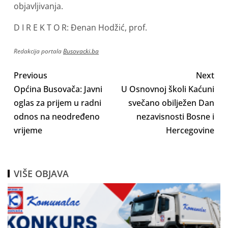
objavljivanja.
D I R E K T O R: Đenan Hodžić, prof.
Redakcija portala
Busovacki.ba
Previous
Next
Općina Busovača: Javni
U Osnovnoj školi Kaćuni
oglas za prijem u radni
svečano obilježen Dan
odnos na neodređeno
nezavisnosti Bosne i
vrijeme
Hercegovine
VIŠE OBJAVA