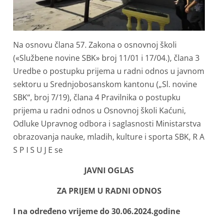
Na osnovu člana 57. Zakona o osnovnoj školi
(«Službene novine SBK» broj 11/01 i 17/04.), člana 3
Uredbe o postupku prijema u radni odnos u javnom
sektoru u Srednjobosanskom kantonu („Sl. novine
SBK“, broj 7/19), člana 4 Pravilnika o postupku
prijema u radni odnos u Osnovnoj školi Kaćuni,
Odluke Upravnog odbora i saglasnosti Ministarstva
obrazovanja nauke, mladih, kulture i sporta SBK, R A
S P I S U J E se
JAVNI OGLAS
ZA PRIJEM U RADNI ODNOS
I na određeno vrijeme do 30.06.2024.godine