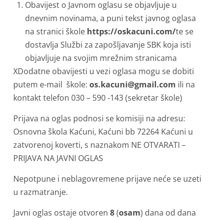
Obavijest o Javnom oglasu se objavljuje u
dnevnim novinama, a puni tekst javnog oglasa
na stranici škole
https://oskacuni.com/
te se
dostavlja Službi za zapošljavanje SBK koja isti
objavljuje na svojim mrežnim stranicama
XDodatne obavijesti u vezi oglasa mogu se dobiti
putem e-mail škole:
os.kacuni@gmail.com
ili na
kontakt telefon 030 – 590 -143 (sekretar škole)
Prijava na oglas podnosi se komisiji na adresu:
Osnovna škola Kaćuni, Kaćuni bb 72264 Kaćuni u
zatvorenoj koverti, s naznakom NE OTVARATI –
PRIJAVA NA JAVNI OGLAS
Nepotpune i neblagovremene prijave neće se uzeti
u razmatranje.
Javni oglas ostaje otvoren
8
(
osam
) dana od dana