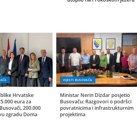
VAČA
VIJESTI BUSOVAČA
blike Hrvatske
Ministar Nerin Dizdar posjetio
25.000 eura za
Busovaču: Razgovori o podršci
 Busovači, 200.000
povratnicima i infrastrukturnim
ovu zgradu Doma
projektima