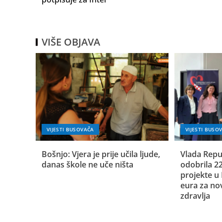
VIŠE OBJAVA
VIJESTI BUSOVAČA
VIJESTI BUSO
Bošnjo: Vjera je prije učila ljude,
Vlada Repu
danas škole ne uče ništa
odobrila 2
projekte u
eura za n
zdravlja