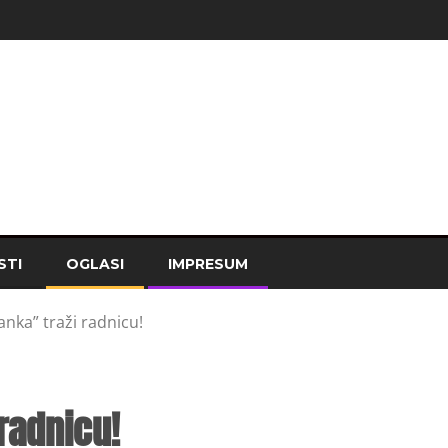
STI
OGLASI
IMPRESUM
nka” traži radnicu!
radnicu!