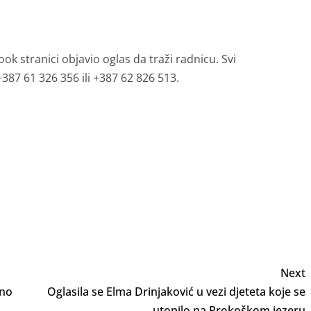
k stranici objavio oglas da traži radnicu. Svi
387 61 326 356 ili +387 62 826 513.
Next
vno
Oglasila se Elma Drinjaković u vezi djeteta koje se
utopilo na Prokoškom jezeru