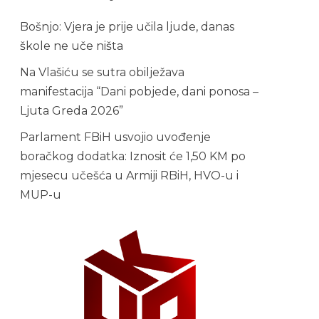
raskrsnice u
kružni tok na
Bošnjo: Vjera je prije učila ljude, danas
magistralnoj cesti
5
M5 u Busovači
škole ne uče ništa
Na Vlašiću se sutra obilježava
manifestacija “Dani pobjede, dani ponosa –
Ljuta Greda 2026”
Parlament FBiH usvojio uvođenje
boračkog dodatka: Iznosit će 1,50 KM po
mjesecu učešća u Armiji RBiH, HVO-u i
MUP-u