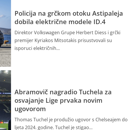
o mjesecu
Policija na grčkom otoku Astipaleja
, HVO-u i
dobila električne modele ID.4
Direktor Volkswagen Grupe Herbert Diess i grčki
premijer Kyriakos Mitsotakis prisustvovali su
isporuci električnih...
Abramovič nagradio Tuchela za
osvajanje Lige prvaka novim
BiH “puca
ugovorom
edostaje
Thomas Tuchel je produžio ugovor s Chelseajem do
ljeta 2024. godine. Tuchel je stigao...