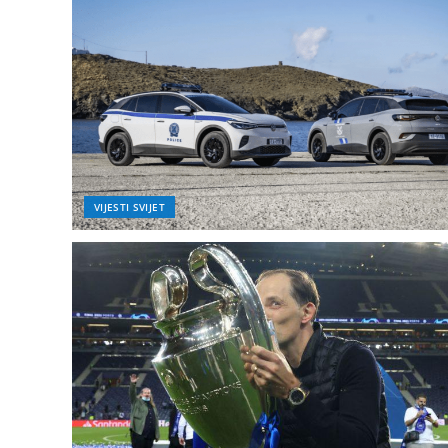
Iznosit će 1,50 KM p
učešća u Armiji RBiH
MUP-u
VIJESTI SVIJET
VIJESTI BIH
Sigurnosni sistem u 
po šavovima”: “GP n