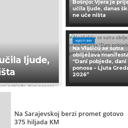
Bošnjo: Vjera je prij
učila ljude, danas šk
ne uče ništa
VIJESTI BIH
Na Vlašiću se sutra
obilježava manifesta
učila ljude,
“Dani pobjede, dani
ponosa – Ljuta Gred
išta
2026”
Na Sarajevskoj berzi promet gotovo
375 hiljada KM