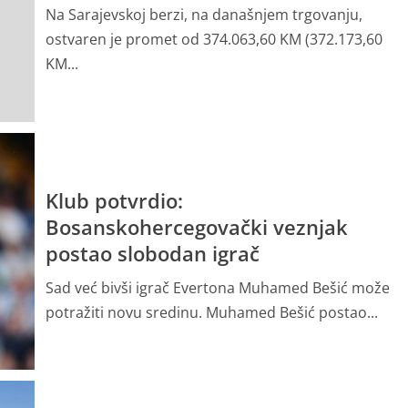
Na Sarajevskoj berzi, na današnjem trgovanju,
ostvaren je promet od 374.063,60 KM (372.173,60
KM...
bilježava
pobjede,
Greda 2026”
Klub potvrdio:
Bosanskohercegovački veznjak
postao slobodan igrač
Sad već bivši igrač Evertona Muhamed Bešić može
potražiti novu sredinu. Muhamed Bešić postao...
jio
odatka: