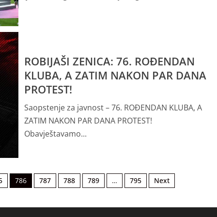
 za OSBiH
kod Hrvata”
ROBIJAŠI ZENICA: 76. ROĐENDAN
KLUBA, A ZATIM NAKON PAR DANA
PROTEST!
Saopstenje za javnost – 76. ROĐENDAN KLUBA, A
ZATIM NAKON PAR DANA PROTEST!
Obavještavamo...
et za 2026.
5
786
787
788
789
…
795
Next
jem od