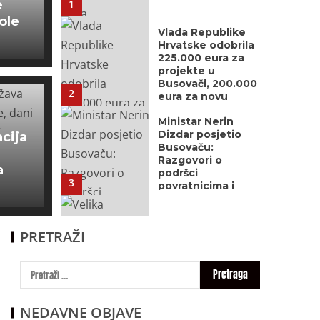
e
1
ole
Vlada Republike
Hrvatske odobrila
225.000 eura za
projekte u
Busovači, 200.000
2
eura za novu
zgradu Doma
Ministar Nerin
zdravlja
Dizdar posjetio
cija
Busovaču:
Razgovori o
a
podršci
3
povratnicima i
infrastrukturnim
projektima
Velika policijska
akcija u Busovači:
PRETRAŽI
Pretresi na više
lokacija
4
Potpisan ugovor
NEDAVNE OBJAVE
za rekonstrukciju