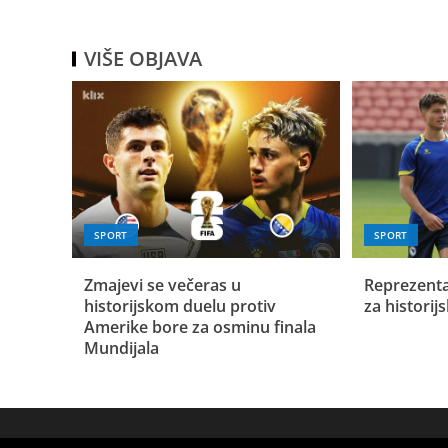
VIŠE OBJAVA
SPORT
SPORT
Zmajevi se večeras u
Reprezenta
historijskom duelu protiv
za historij
Amerike bore za osminu finala
Mundijala