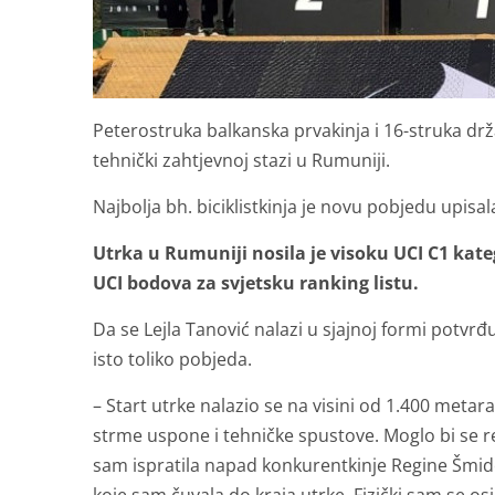
Peterostruka balkanska prvakinja i 16-struka dr
tehnički zahtjevnoj stazi u Rumuniji.
Najbolja bh. biciklistkinja je novu pobjedu upi
Utrka u Rumuniji nosila je visoku UCI C1 kate
UCI bodova za svjetsku ranking listu.
Da se Lejla Tanović nalazi u sjajnoj formi potvrđu
isto toliko pobjeda.
– Start utrke nalazio se na visini od 1.400 meta
strme uspone i tehničke spustove. Moglo bi se r
sam ispratila napad konkurentkinje Regine Šmide