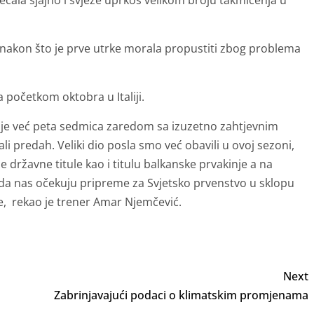
jećala sjajno i svježe uprkos velikom broju takmičenja u
nakon što je prve utrke morala propustiti zbog problema
a početkom oktobra u Italiji.
ovo je već peta sedmica zaredom sa izuzetno zahtjevnim
 predah. Veliki dio posla smo već obavili u ovoj sezoni,
e državne titule kao i titulu balkanske prvakinje a na
Sada nas očekuju pripreme za Svjetsko prvenstvo u sklopu
rke, rekao je trener Amar Njemčević.
Next
Zabrinjavajući podaci o klimatskim promjenama