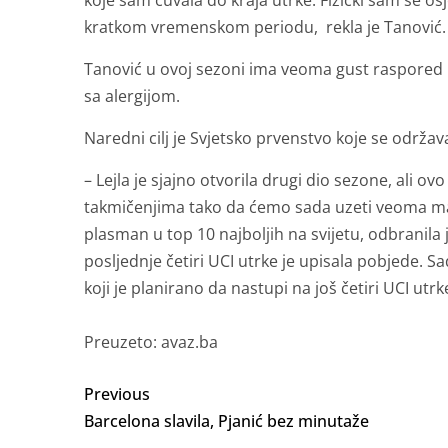
koje sam čuvala do kraja utrke. Fizički sam se os
kratkom vremenskom periodu, rekla je Tanović.
Tanović u ovoj sezoni ima veoma gust raspored 
sa alergijom.
Naredni cilj je Svjetsko prvenstvo koje se održav
– Lejla je sjajno otvorila drugi dio sezone, ali 
takmičenjima tako da ćemo sada uzeti veoma mali
plasman u top 10 najboljih na svijetu, odbranila j
posljednje četiri UCI utrke je upisala pobjede. 
koji je planirano da nastupi na još četiri UCI ut
Preuzeto: avaz.ba
Previous
Barcelona slavila, Pjanić bez minutaže