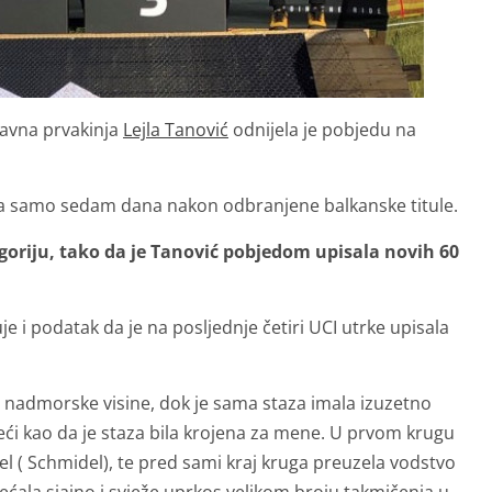
žavna prvakinja
Lejla Tanović
odnijela je pobjedu na
sala samo sedam dana nakon odbranjene balkanske titule.
goriju, tako da je Tanović pobjedom upisala novih 60
je i podatak da je na posljednje četiri UCI utrke upisala
ra nadmorske visine, dok je sama staza imala izuzetno
eći kao da je staza bila krojena za mene. U prvom krugu
l ( Schmidel), te pred sami kraj kruga preuzela vodstvo