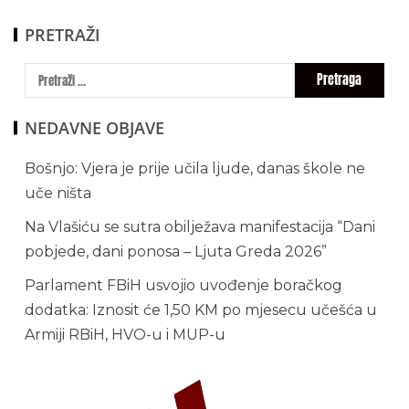
PRETRAŽI
NEDAVNE OBJAVE
Bošnjo: Vjera je prije učila ljude, danas škole ne
uče ništa
Na Vlašiću se sutra obilježava manifestacija “Dani
pobjede, dani ponosa – Ljuta Greda 2026”
Parlament FBiH usvojio uvođenje boračkog
dodatka: Iznosit će 1,50 KM po mjesecu učešća u
Armiji RBiH, HVO-u i MUP-u