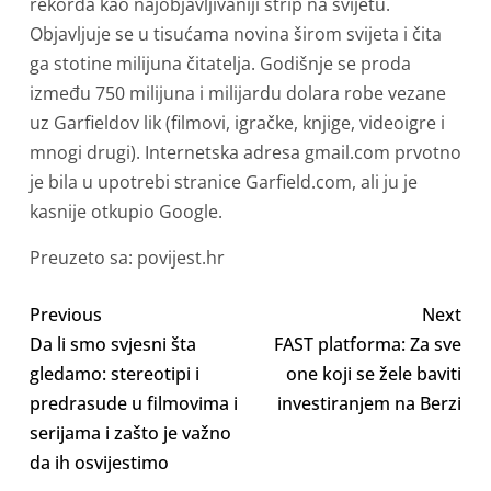
rekorda kao najobjavljivaniji strip na svijetu.
Objavljuje se u tisućama novina širom svijeta i čita
ga stotine milijuna čitatelja. Godišnje se proda
između 750 milijuna i milijardu dolara robe vezane
uz Garfieldov lik (filmovi, igračke, knjige, videoigre i
mnogi drugi). Internetska adresa gmail.com prvotno
je bila u upotrebi stranice Garfield.com, ali ju je
kasnije otkupio Google.
Preuzeto sa: povijest.hr
Previous
Next
Da li smo svjesni šta
FAST platforma: Za sve
gledamo: stereotipi i
one koji se žele baviti
predrasude u filmovima i
investiranjem na Berzi
serijama i zašto je važno
da ih osvijestimo