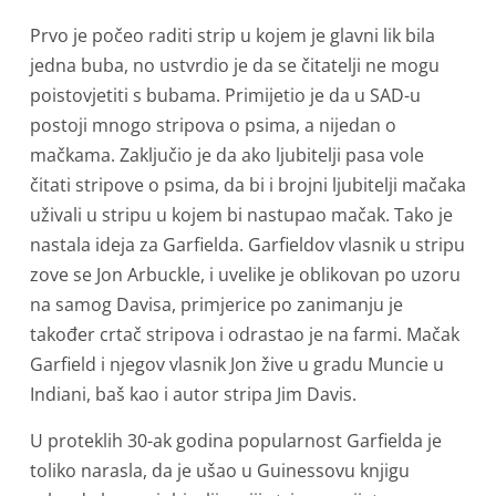
Prvo je počeo raditi strip u kojem je glavni lik bila
jedna buba, no ustvrdio je da se čitatelji ne mogu
poistovjetiti s bubama. Primijetio je da u SAD-u
postoji mnogo stripova o psima, a nijedan o
mačkama. Zaključio je da ako ljubitelji pasa vole
čitati stripove o psima, da bi i brojni ljubitelji mačaka
uživali u stripu u kojem bi nastupao mačak. Tako je
nastala ideja za Garfielda. Garfieldov vlasnik u stripu
zove se Jon Arbuckle, i uvelike je oblikovan po uzoru
na samog Davisa, primjerice po zanimanju je
također crtač stripova i odrastao je na farmi. Mačak
Garfield i njegov vlasnik Jon žive u gradu Muncie u
Indiani, baš kao i autor stripa Jim Davis.
U proteklih 30-ak godina popularnost Garfielda je
toliko narasla, da je ušao u Guinessovu knjigu