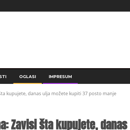
STI
OGLASI
IMPRESUM
 šta kupujete, danas ulja možete kupiti 37 posto manje
a: Zavisi šta kupujete, danas