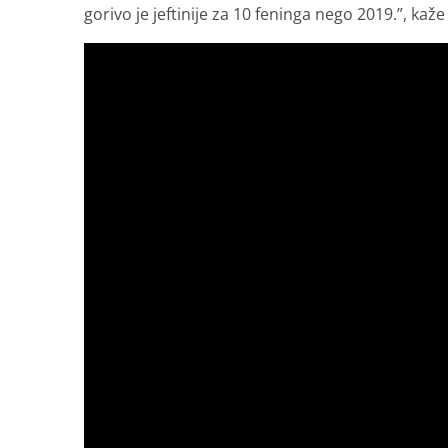
gorivo je jeftinije za 10 feninga nego 2019.”, kaže