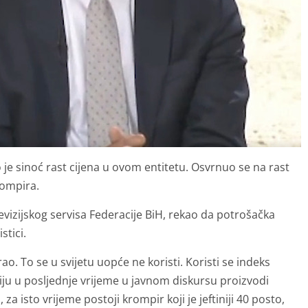
 je sinoć rast cijena u ovom entitetu. Osvrnuo se na rast
krompira.
evizijskog servisa Federacije BiH, rekao da potrošačka
stici.
rao. To se u svijetu uopće ne koristi. Koristi se indeks
iju u posljednje vrijeme u javnom diskursu proizvodi
za isto vrijeme postoji krompir koji je jeftiniji 40 posto,