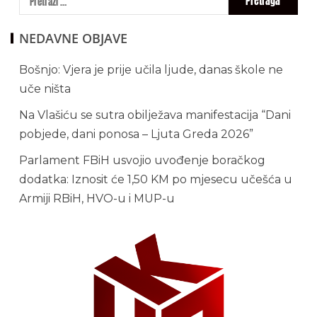
NEDAVNE OBJAVE
Bošnjo: Vjera je prije učila ljude, danas škole ne
uče ništa
Na Vlašiću se sutra obilježava manifestacija “Dani
pobjede, dani ponosa – Ljuta Greda 2026”
Parlament FBiH usvojio uvođenje boračkog
dodatka: Iznosit će 1,50 KM po mjesecu učešća u
Armiji RBiH, HVO-u i MUP-u