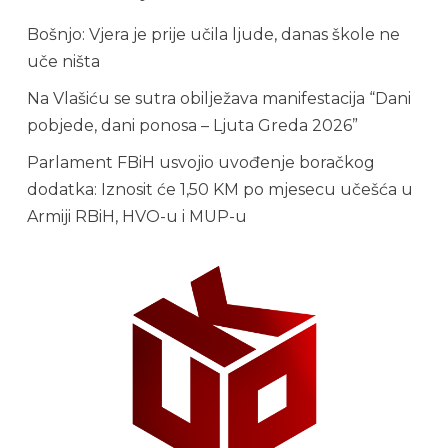
Bošnjo: Vjera je prije učila ljude, danas škole ne
uče ništa
Na Vlašiću se sutra obilježava manifestacija “Dani
pobjede, dani ponosa – Ljuta Greda 2026”
Parlament FBiH usvojio uvođenje boračkog
dodatka: Iznosit će 1,50 KM po mjesecu učešća u
Armiji RBiH, HVO-u i MUP-u