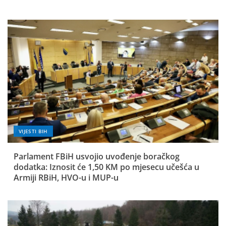
VIJESTI BIH
Parlament FBiH usvojio uvođenje boračkog
dodatka: Iznosit će 1,50 KM po mjesecu učešća u
Armiji RBiH, HVO-u i MUP-u