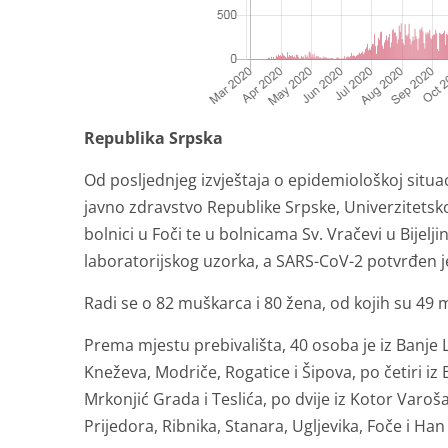
Republika Srpska
Od posljednjeg izvještaja o epidemiološkoj situaci
javno zdravstvo Republike Srpske, Univerzitetsk
bolnici u Foči te u bolnicama Sv. Vračevi u Bijelji
laboratorijskog uzorka, a SARS-CoV-2 potvrđen 
Radi se o 82 muškarca i 80 žena, od kojih su 49 m
Prema mjestu prebivališta, 40 osoba je iz Banje Luk
Kneževa, Modriče, Rogatice i Šipova, po četiri iz
Mrkonjić Grada i Teslića, po dvije iz Kotor Varoša
Prijedora, Ribnika, Stanara, Ugljevika, Foče i Han 