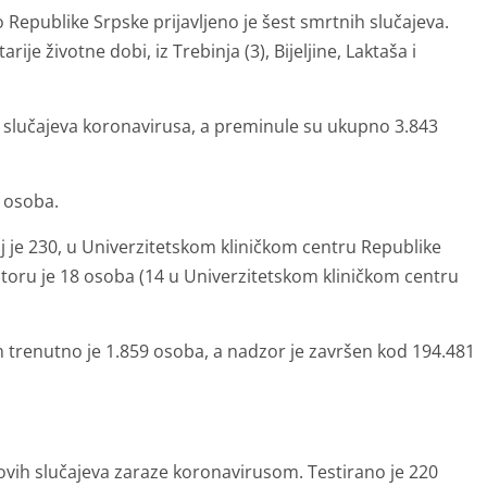
o Republike Srpske prijavljeno je šest smrtnih slučajeva.
rije životne dobi, iz Trebinja (3), Bijeljine, Laktaša i
7 slučajeva koronavirusa, a preminule su ukupno 3.843
.
9 osoba.
j je 230, u Univerzitetskom kliničkom centru Republike
atoru je 18 osoba (14 u Univerzitetskom kliničkom centru
trenutno je 1.859 osoba, a nadzor je završen kod 194.481
novih slučajeva zaraze koronavirusom. Testirano je 220