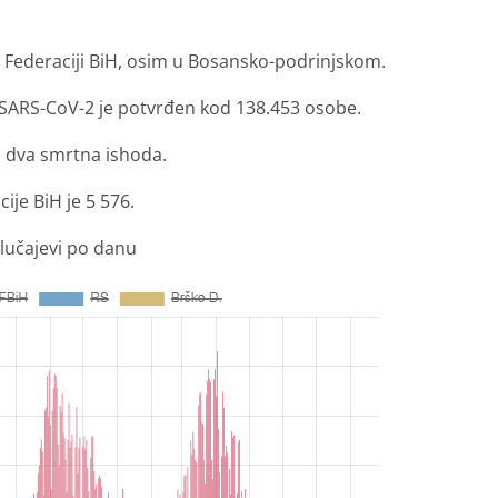
u Federaciji BiH, osim u Bosansko-podrinjskom.
 SARS-CoV-2 je potvrđen kod 138.453 osobe.
su dva smrtna ishoda.
je BiH je 5 576.
lučajevi po danu