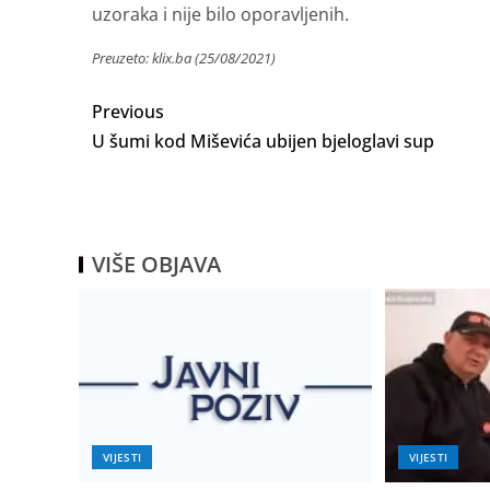
uzoraka i nije bilo oporavljenih.
Preuz
e
to: klix.ba (25/08/2021)
Previous
U šumi kod Miševića ubijen bjeloglavi sup
VIŠE OBJAVA
VIJESTI
VIJESTI