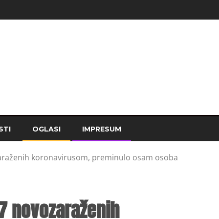
STI
OGLASI
IMPRESUM
zaraženih koronavirusom, preminulo osam osoba
17 novozaraženih