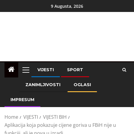
9 Augusta, 2026
VIJESTI
SPORT
ZANIMLJIVOSTI
OGLASI
IMPRESUM
Home
VIJESTI
VIJESTI BIH
Aplikacija koja pokazuje cijene goriva u FBiH nije u
funkciji, ali je nova u izradi