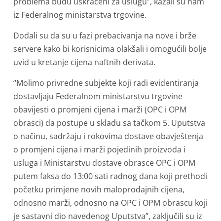
problema budu uskraćeni za uslugu”, kazali su nam
iz Federalnog ministarstva trgovine.
Dodali su da su u fazi prebacivanja na nove i brže
servere kako bi korisnicima olakšali i omogućili bolje
uvid u kretanje cijena naftnih derivata.
“Molimo privredne subjekte koji radi evidentiranja
dostavljaju Federalnom ministarstvu trgovine
obavijesti o promjeni cijena i marži (OPC i OPM
obrasci) da postupe u skladu sa tačkom 5. Uputstva
o načinu, sadržaju i rokovima dostave obavještenja
o promjeni cijena i marži pojedinih proizvoda i
usluga i Ministarstvu dostave obrasce OPC i OPM
putem faksa do 13:00 sati radnog dana koji prethodi
početku primjene novih maloprodajnih cijena,
odnosno marži, odnosno na OPC i OPM obrascu koji
je sastavni dio navedenog Uputstva”, zaključili su iz