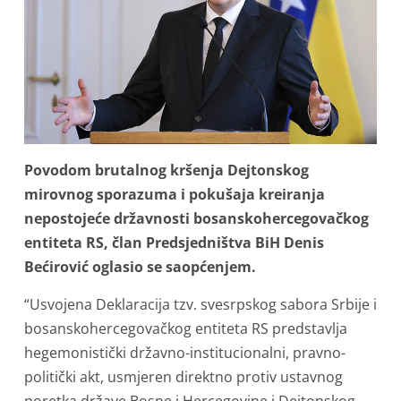
Povodom brutalnog kršenja Dejtonskog
mirovnog sporazuma i pokušaja kreiranja
nepostojeće državnosti bosanskohercegovačkog
entiteta RS, član Predsjedništva BiH Denis
Bećirović oglasio se saopćenjem.
“Usvojena Deklaracija tzv. svesrpskog sabora Srbije i
bosanskohercegovačkog entiteta RS predstavlja
hegemonistički državno-institucionalni, pravno-
politički akt, usmjeren direktno protiv ustavnog
poretka države Bosne i Hercegovine i Dejtonskog