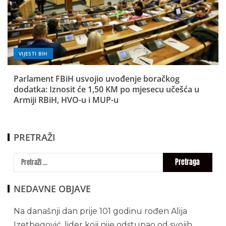
VIJESTI BIH
Parlament FBiH usvojio uvođenje boračkog
dodatka: Iznosit će 1,50 KM po mjesecu učešća u
Armiji RBiH, HVO-u i MUP-u
PRETRAŽI
NEDAVNE OBJAVE
Na današnji dan prije 101 godinu rođen Alija
Izetbegović, lider koji nije odstupao od svojih