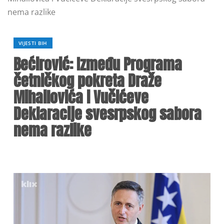
nema razlike
VIJESTI BIH
Bećirović: Između Programa
četničkog pokreta Draže
Mihailovića i Vučićeve
Deklaracije svesrpskog sabora
nema razlike