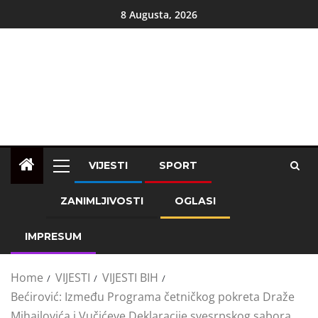
8 Augusta, 2026
VIJESTI
SPORT
ZANIMLJIVOSTI
OGLASI
IMPRESUM
Home
VIJESTI
VIJESTI BIH
Bećirović: Između Programa četničkog pokreta Draže
Mihailovića i Vučićeve Deklaracije svesrpskog sabora