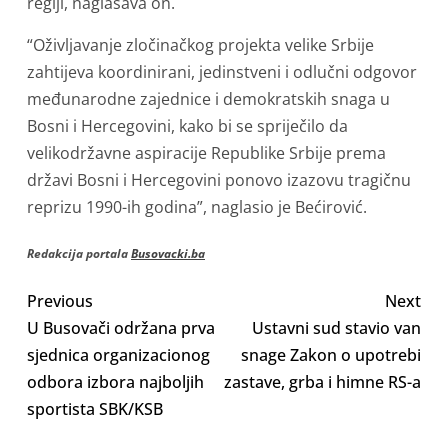
regiji, naglašava on.
“Oživljavanje zločinačkog projekta velike Srbije
zahtijeva koordinirani, jedinstveni i odlučni odgovor
međunarodne zajednice i demokratskih snaga u
Bosni i Hercegovini, kako bi se spriječilo da
velikodržavne aspiracije Republike Srbije prema
državi Bosni i Hercegovini ponovo izazovu tragičnu
reprizu 1990-ih godina”, naglasio je Bećirović.
Redakcija portala
Busovacki.ba
Previous
Next
U Busovači održana prva
Ustavni sud stavio van
sjednica organizacionog
snage Zakon o upotrebi
odbora izbora najboljih
zastave, grba i himne RS-a
sportista SBK/KSB