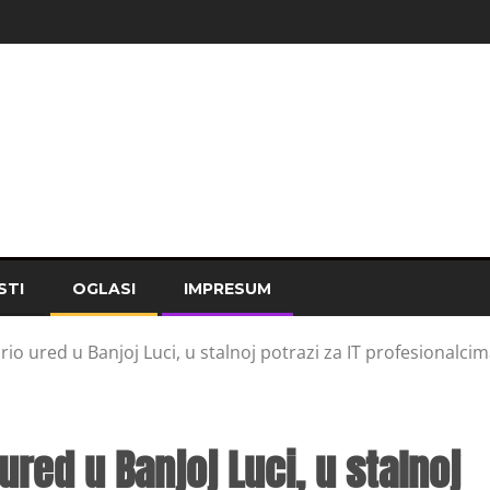
STI
OGLASI
IMPRESUM
o ured u Banjoj Luci, u stalnoj potrazi za IT profesionalci
red u Banjoj Luci, u stalnoj