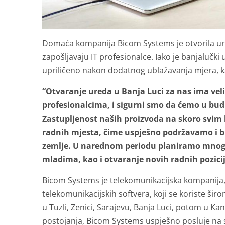
Domaća kompanija Bicom Systems je otvorila ured
zapošljavaju IT profesionalce. Iako je banjalučk
upriličeno nakon dodatnog ublažavanja mjera, kak
“Otvaranje ureda u Banja Luci za nas ima velik
profesionalcima, i sigurni smo da ćemo u budu
Zastupljenost naših proizvoda na skoro svim
radnih mjesta, čime uspješno podržavamo i b
zemlje. U narednom periodu planiramo mnoge pr
mladima, kao i otvaranje novih radnih pozici
Bicom Systems je telekomunikacijska kompanija, 
telekomunikacijskih softvera, koji se koriste širo
u Tuzli, Zenici, Sarajevu, Banja Luci, potom u Kan
postojanja, Bicom Systems uspješno posluje na s