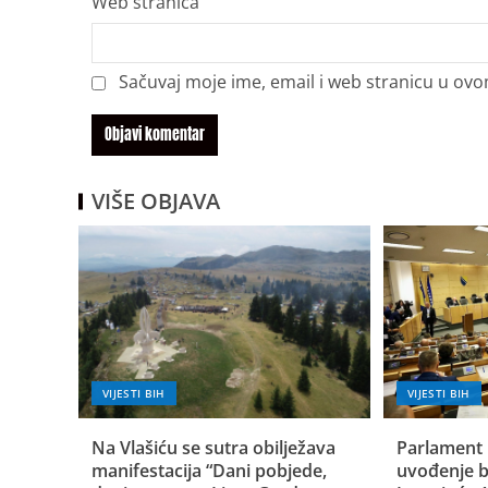
Web stranica
Sačuvaj moje ime, email i web stranicu u o
VIŠE OBJAVA
VIJESTI BIH
VIJESTI BIH
Na Vlašiću se sutra obilježava
Parlament 
manifestacija “Dani pobjede,
uvođenje b