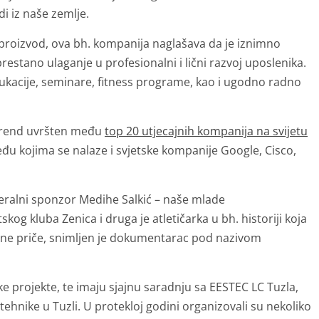
di iz naše zemlje.
ji proizvod, ova bh. kompanija naglašava da je iznimno
estano ulaganje u profesionalni i lični razvoj uposlenika.
ukacije, seminare, fitness programe, kao i ugodno radno
 brend uvršten među
top 20 utjecajnih kompanija na svijetu
eđu kojima se nalaze i svjetske kompanije Google, Cisco,
eralni sponzor Medihe Salkić – naše mlade
kog kluba Zenica i druga je atletičarka u bh. historiji koja
tivne priče, snimljen je dokumentarac pod nazivom
e projekte, te imaju sjajnu saradnju sa EESTEC LC Tuzla,
tehnike u Tuzli. U protekloj godini organizovali su nekoliko