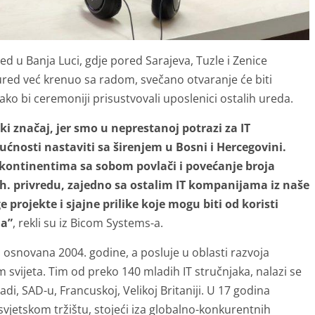
 u Banja Luci, gdje pored Sarajeva, Tuzle i Zenice
i ured već krenuo sa radom, svečano otvaranje će biti
o bi ceremoniji prisustvovali uposlenici ostalih ureda.
i značaj, jer smo u neprestanoj potrazi za IT
ćnosti nastaviti sa širenjem u Bosni i Hercegovini.
 kontinentima sa sobom povlači i povećanje broja
h. privredu, zajedno sa ostalim IT kompanijama iz naše
ojekte i sjajne prilike koje mogu biti od koristi
ja”
, rekli su iz Bicom Systems-a.
osnovana 2004. godine, a posluje u oblasti razvoja
m svijeta. Tim od preko 140 mladih IT stručnjaka, nalazi se
adi, SAD-u, Francuskoj, Velikoj Britaniji. U 17 godina
vjetskom tržištu, stojeći iza globalno-konkurentnih