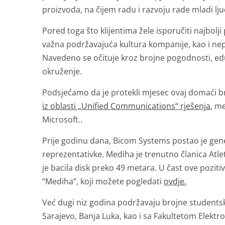
proizvoda, na čijem radu i razvoju rade mladi lju
Pored toga što klijentima žele isporučiti najbol
važna podržavajuća kultura kompanije, kao i nepr
Navedeno se očituje kroz brojne pogodnosti, ed
okruženje.
Podsjećamo da je protekli mjesec ovaj domaći
iz oblasti „Unified Communications“ rješenja
, m
Microsoft..
Prije godinu dana, Bicom Systems postao je gen
reprezentativke. Mediha je trenutno članica Atlets
je bacila disk preko 49 metara. U čast ove pozi
“Mediha”, koji možete pogledati
ovdje.
Već dugi niz godina podržavaju brojne studentsk
Sarajevo, Banja Luka, kao i sa Fakultetom Elektro