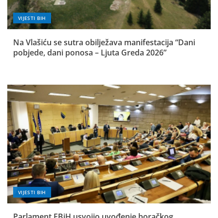
VIJESTI BIH
Na Vlašiću se sutra obilježava manifestacija “Dani
pobjede, dani ponosa – Ljuta Greda 2026”
VIJESTI BIH
Parlament FBiH usvojio uvođenje boračkog