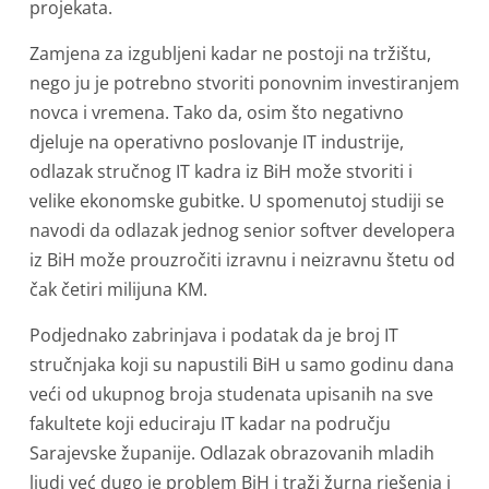
projekata.
Zamjena za izgubljeni kadar ne postoji na tržištu,
nego ju je potrebno stvoriti ponovnim investiranjem
novca i vremena. Tako da, osim što negativno
djeluje na operativno poslovanje IT industrije,
odlazak stručnog IT kadra iz BiH može stvoriti i
velike ekonomske gubitke. U spomenutoj studiji se
navodi da odlazak jednog senior softver developera
iz BiH može prouzročiti izravnu i neizravnu štetu od
čak četiri milijuna KM.
Podjednako zabrinjava i podatak da je broj IT
stručnjaka koji su napustili BiH u samo godinu dana
veći od ukupnog broja studenata upisanih na sve
fakultete koji educiraju IT kadar na području
Sarajevske županije. Odlazak obrazovanih mladih
ljudi već dugo je problem BiH i traži žurna rješenja i