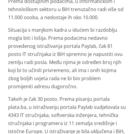
Prema dostupnim podacima, u informatičkom i
tehnološkom sektoru u BiH trenutačno radi više od
11.000 osoba, a nedostaje ih oko 10.000.
Situacija s manjkom kadra u idućem bi razdoblju
mogla biti i lošija. Prema podacima nedavno
provedenog istraživanja portala Paylab, čak 81
posto IT stručnjaka iz BiH spremno je napustiti ovu
zemlju radi posla. Među njima je određen broj njih
koji bi to učinili privremeno, ali ima i onih kojima
zbog boljih uvjeta rada ne bi bio problem
promijeniti adresu dugoročno.
Takvih je čak 30 posto. Prema pisanju portala
plata.ba, u istraživanju portala Paylab sudjelovala su
4343 IT stručnjaka, softverska inženjera, tehnička
stručnjaka i programera iz 11 zemalja središnje i
istočne Europe. U istraživanje je bila uključena i BiH,