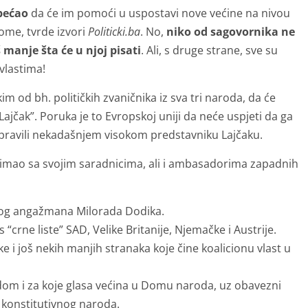
bećao
da će im pomoći u uspostavi nove većine na nivou
ome, tvrde izvori
Politicki.ba
. No,
niko od sagovornika ne
manje šta će u njoj pisati
. Ali, s druge strane, sve su
vlastima!
im od bh. političkih zvaničnika iz sva tri naroda, da će
 Lajčak”. Poruka je to Evropskoj uniji da neće uspjeti da ga
pravili nekadašnjem visokom predstavniku Lajčaku.
t imao sa svojim saradnicima, ali i ambasadorima zapadnih
čkog angažmana Milorada Dodika.
crne liste” SAD, Velike Britanije, Njemačke i Austrije.
 i još nekih manjih stranaka koje čine koalicionu vlast u
om i za koje glasa većina u Domu naroda, uz obavezni
 konstitutivnog naroda.