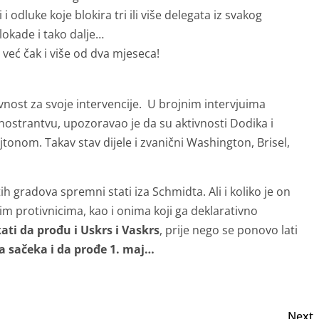
 odluke koje blokira tri ili više delegata iz svakog
okade i tako dalje…
 već čak i više od dva mjeseca!
st za svoje intervencije. U brojnim intervjuima
inostrantvu, upozoravao je da su aktivnosti Dodika i
tonom. Takav stav dijele i zvanični Washington, Brisel,
 tih gradova spremni stati iza Schmidta. Ali i koliko je on
im protivnicima, kao i onima koji ga deklarativno
ati da prođu i Uskrs i Vaskrs
, prije nego se ponovo lati
 sačeka i da prođe 1. maj…
Next