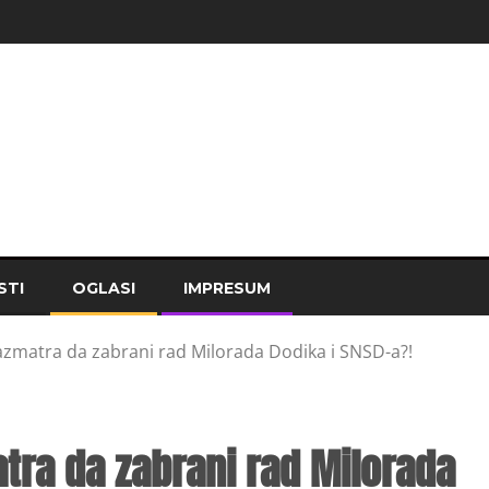
STI
OGLASI
IMPRESUM
azmatra da zabrani rad Milorada Dodika i SNSD-a?!
tra da zabrani rad Milorada