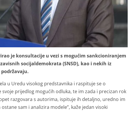
virao je konsultacije u vezi s mogućim sankcioniranjem
zavisnih socijaldemokrata (SNSD), kao i nekih iz
a podržavaju.
ela u Uredu visokog predstavnika i raspituje se o
svoje prijedlog mogućih odluka, te im zada i precizan rok
opet razgovara s autorima, ispituje ih detaljno, uredno im
ostane sam i analizira modele”, kaže jedan visoki