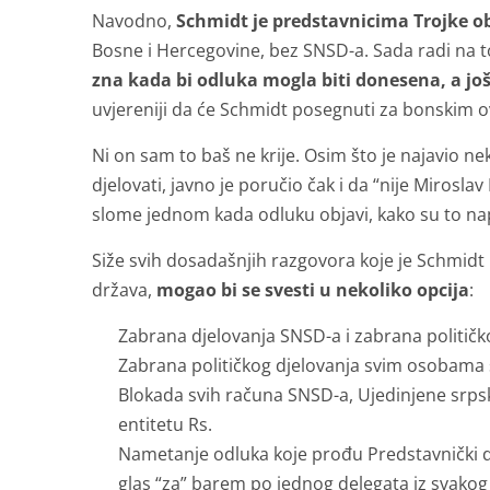
Navodno,
Schmidt je predstavnicima Trojke o
Bosne i Hercegovine, bez SNSD-a. Sada radi na t
zna kada bi odluka mogla biti donesena, a još 
uvjereniji da će Schmidt posegnuti za bonskim o
Ni on sam to baš ne krije. Osim što je najavio nek
djelovati, javno je poručio čak i da “nije Miroslav
slome jednom kada odluku objavi, kako su to na
Siže svih dosadašnjih razgovora koje je Schmid
država,
mogao bi se svesti u nekoliko opcija
:
Zabrana djelovanja SNSD-a i zabrana politi
Zabrana političkog djelovanja svim osobama s “
Blokada svih računa SNSD-a, Ujedinjene srpske
entitetu Rs.
Nametanje odluka koje prođu Predstavnički d
glas “za” barem po jednog delegata iz svakog