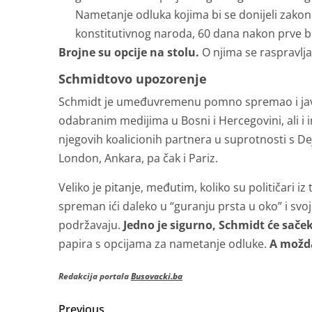
Nametanje odluka kojima bi se donijeli zakoni i
konstitutivnog naroda, 60 dana nakon prve bl
Brojne su opcije na stolu.
O njima se raspravlja
Schmidtovo upozorenje
Schmidt je umeđuvremenu pomno spremao i javno
odabranim medijima u Bosni i Hercegovini, ali i 
njegovih koalicionih partnera u suprotnosti s Dej
London, Ankara, pa čak i Pariz.
Veliko je pitanje, međutim, koliko su političari iz
spreman ići daleko u “guranju prsta u oko” i svoj
podržavaju.
Jedno je sigurno, Schmidt će saček
papira s opcijama za nametanje odluke.
A možda
Redakcija portala
Busovacki.ba
Previous