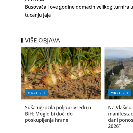
Busovača i ove godine domaćin velikog turnira 
tucanju jaja
VIŠE OBJAVA
VIJESTI BIH
VIJESTI BIH
Suša ugrozila poljoprivredu u
Na Vlašiću 
BiH: Moglo bi doći do
manifestac
poskupljenja hrane
dani ponos
2026”