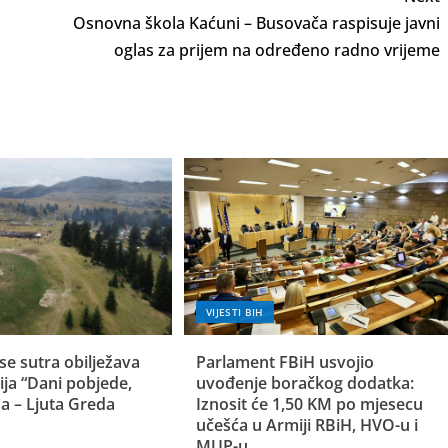
u
Osnovna škola Kaćuni – Busovača raspisuje javni
oglas za prijem na određeno radno vrijeme
VIJESTI BIH
se sutra obilježava
Parlament FBiH usvojio
ija “Dani pobjede,
uvođenje boračkog dodatka:
a – Ljuta Greda
Iznosit će 1,50 KM po mjesecu
učešća u Armiji RBiH, HVO-u i
MUP-u