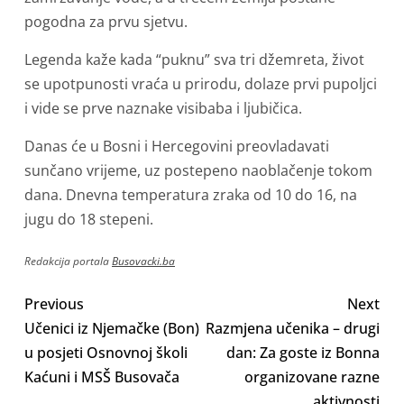
pogodna za prvu sjetvu.
Legenda kaže kada “puknu” sva tri džemreta, život
se upotpunosti vraća u prirodu, dolaze prvi pupoljci
i vide se prve naznake visibaba i ljubičica.
Danas će u Bosni i Hercegovini preovladavati
sunčano vrijeme, uz postepeno naoblačenje tokom
dana. Dnevna temperatura zraka od 10 do 16, na
jugu do 18 stepeni.
Redakcija portala
Busovacki.ba
Previous
Next
Učenici iz Njemačke (Bon)
Razmjena učenika – drugi
u posjeti Osnovnoj školi
dan: Za goste iz Bonna
Kaćuni i MSŠ Busovača
organizovane razne
aktivnosti