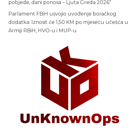
pobjede, dani ponosa – Ljuta Greda 2026”
Parlament FBiH usvojio uvođenje boračkog
dodatka: Iznosit će 1,50 KM po mjesecu učešća u
Armiji RBiH, HVO-u i MUP-u