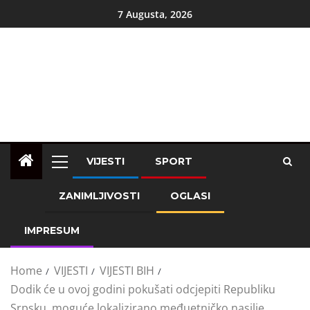
7 Augusta, 2026
VIJESTI
SPORT
ZANIMLJIVOSTI
OGLASI
IMPRESUM
Home
VIJESTI
VIJESTI BIH
Dodik će u ovoj godini pokušati odcjepiti Republiku
Srpsku, moguće lokalizirano međuetničko nasilje