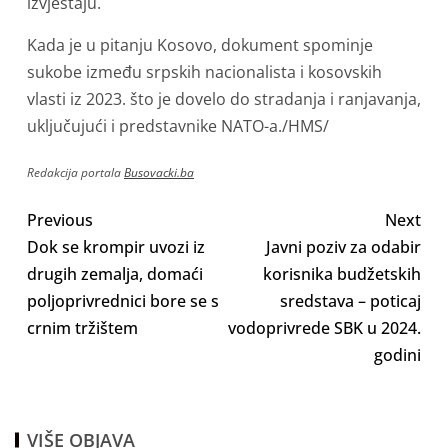
izvještaju.
Kada je u pitanju Kosovo, dokument spominje
sukobe između srpskih nacionalista i kosovskih
vlasti iz 2023. što je dovelo do stradanja i ranjavanja,
uključujući i predstavnike NATO-a./HMS/
Redakcija portala
Busovacki.ba
Previous
Next
Dok se krompir uvozi iz
Javni poziv za odabir
drugih zemalja, domaći
korisnika budžetskih
poljoprivrednici bore se s
sredstava – poticaj
crnim tržištem
vodoprivrede SBK u 2024.
godini
VIŠE OBJAVA