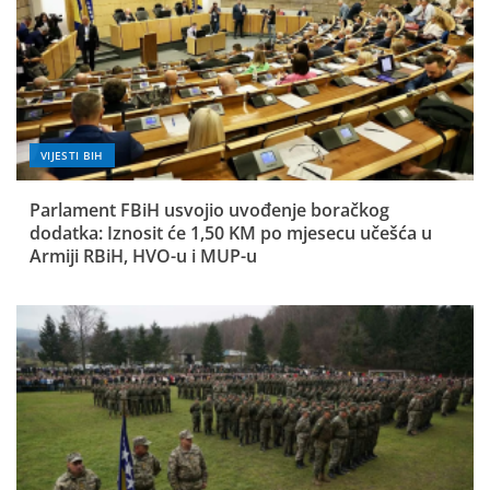
VIJESTI BIH
Parlament FBiH usvojio uvođenje boračkog
dodatka: Iznosit će 1,50 KM po mjesecu učešća u
Armiji RBiH, HVO-u i MUP-u