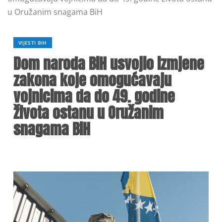
u Oružanim snagama BiH
VIJESTI BIH
Dom naroda BiH usvojio izmjene
zakona koje omogućavaju
vojnicima da do 49. godine
života ostanu u Oružanim
snagama BiH