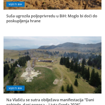
VIJESTI BIH
Suša ugrozila poljoprivredu u BiH: Moglo bi doći do
poskupljenja hrane
VIJESTI BIH
Na Vlašiću se sutra obilježava manifestacija “Dani
pobjede, dani ponosa – Ljuta Greda 2026”