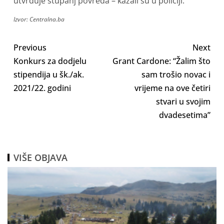
utvrđuje stupanj povreda – kazali su u policiji.
Izvor: Centralna.ba
Previous
Next
Konkurs za dodjelu
Grant Cardone: “Žalim što
stipendija u šk./ak.
sam trošio novac i
2021/22. godini
vrijeme na ove četiri
stvari u svojim
dvadesetima”
VIŠE OBJAVA