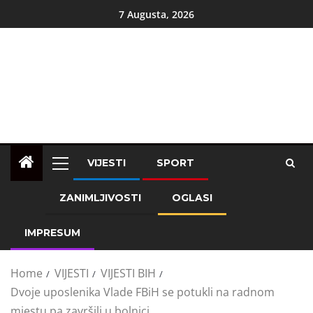
7 Augusta, 2026
VIJESTI
SPORT
ZANIMLJIVOSTI
OGLASI
IMPRESUM
Home
VIJESTI
VIJESTI BIH
Dvoje uposlenika Vlade FBiH se potukli na radnom
mjestu pa završili u bolnici