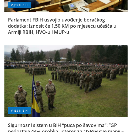
VIJESTI BIH
Parlament FBiH usvojio uvođenje boračkog
dodatka: Iznosit će 1,50 KM po mjesecu učešća u
Armiji RBiH, HVO-u i MUP-u
VIJESTI BIH
Sigurnosni sistem u BiH “puca po šavovima”: “GP
nedostaje 44% osoblja, interes za OSBiH sve manji –