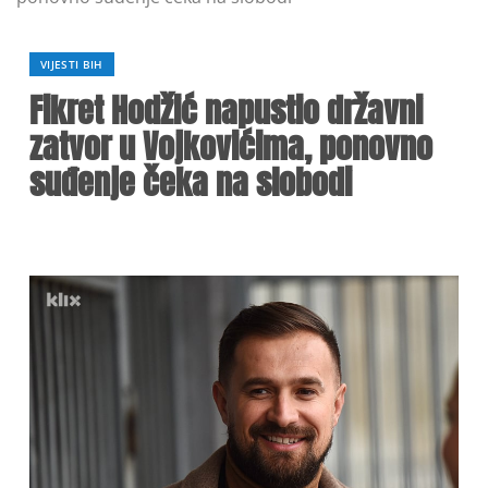
VIJESTI BIH
Fikret Hodžić napustio državni
zatvor u Vojkovićima, ponovno
suđenje čeka na slobodi