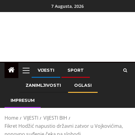
7 Augusta, 2026
VIJESTI
SPORT
ZANIMLJIVOSTI
OGLASI
IMPRESUM
Home
VIJESTI
VIJESTI BIH
Fikret Hodžić napustio državni zatvor u Vojkovićima,
ponovno suđenje čeka na slobodi