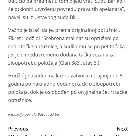
odlučio da predmet u tom dijelu vrati Sudu BiH koji
će otkloniti utvrđenu povredu prava tih apelanata”,
naveli su iz Ustavnog suda BiH.
Važno je istaći da je, prema originalnoj optužnici,
Fikret Hodžić i “Srebrena malina” su optuženi po
četiri tačke optužnice, a sudilo mu se po pet tačaka,
jer je u međuvremenu dodana tačka vezana za
zloupotrebu položaja (Član 383., stav 3.).
Hodžić je osuđen na kaznu zatvora u trajanju od 5
godina po naknadno dodanoj tački o zloupotrebi
položaja, dok je oslobođen po originalne četiri tačke
optužnice.
Redakcija portala
Busovacki.ba
Previous
Next