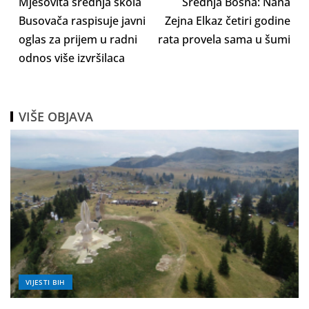
Mješovita srednja škola
Srednja Bosna: Nana
Busovača raspisuje javni
Zejna Elkaz četiri godine
oglas za prijem u radni
rata provela sama u šumi
odnos više izvršilaca
VIŠE OBJAVA
VIJESTI BIH