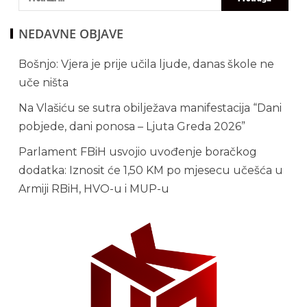
NEDAVNE OBJAVE
Bošnjo: Vjera je prije učila ljude, danas škole ne
uče ništa
Na Vlašiću se sutra obilježava manifestacija “Dani
pobjede, dani ponosa – Ljuta Greda 2026”
Parlament FBiH usvojio uvođenje boračkog
dodatka: Iznosit će 1,50 KM po mjesecu učešća u
Armiji RBiH, HVO-u i MUP-u