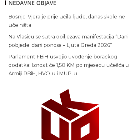
NEDAVNE OBJAVE
Bošnjo: Vjera je prije učila ljude, danas škole ne
uče ništa
Na Vlašiću se sutra obilježava manifestacija “Dani
pobjede, dani ponosa – Ljuta Greda 2026”
Parlament FBiH usvojio uvođenje boračkog
dodatka: Iznosit će 1,50 KM po mjesecu učešća u
Armiji RBiH, HVO-u i MUP-u