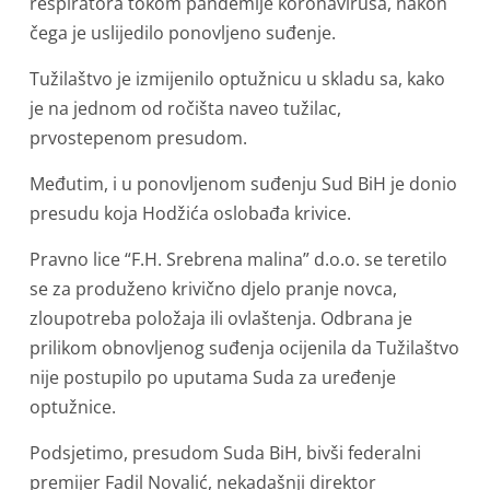
respiratora tokom pandemije koronavirusa, nakon
čega je uslijedilo ponovljeno suđenje.
Tužilaštvo je izmijenilo optužnicu u skladu sa, kako
je na jednom od ročišta naveo tužilac,
prvostepenom presudom.
Međutim, i u ponovljenom suđenju Sud BiH je donio
presudu koja Hodžića oslobađa krivice.
Pravno lice “F.H. Srebrena malina” d.o.o. se teretilo
se za produženo krivično djelo pranje novca,
zloupotreba položaja ili ovlaštenja. Odbrana je
prilikom obnovljenog suđenja ocijenila da Tužilaštvo
nije postupilo po uputama Suda za uređenje
optužnice.
Podsjetimo, presudom Suda BiH, bivši federalni
premijer Fadil Novalić, nekadašnji direktor