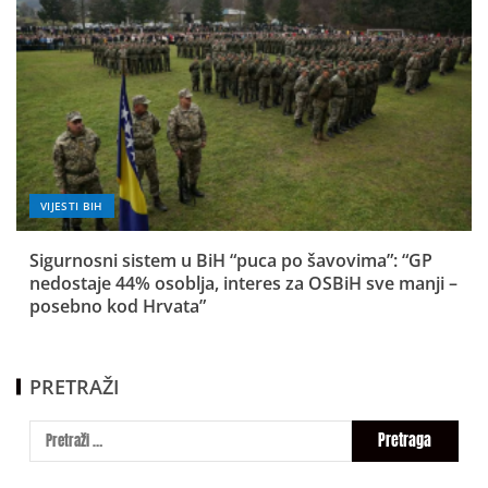
VIJESTI BIH
Sigurnosni sistem u BiH “puca po šavovima”: “GP
nedostaje 44% osoblja, interes za OSBiH sve manji –
posebno kod Hrvata”
PRETRAŽI