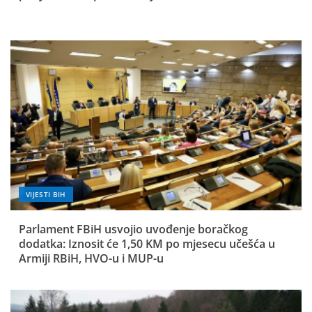
VIJESTI BIH
Parlament FBiH usvojio uvođenje boračkog
dodatka: Iznosit će 1,50 KM po mjesecu učešća u
Armiji RBiH, HVO-u i MUP-u