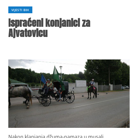
VIJESTI BIH
Ispraćeni konjanici za
Ajvatovicu
Nakon klanjanja džuma-namaza u musali