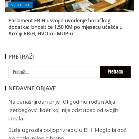
VIJESTI BIH
Parlament FBiH usvojio uvođenje boračkog
dodatka: Iznosit će 1,50 KM po mjesecu učešća u
Armiji RBiH, HVO-u i MUP-u
PRETRAŽI
NEDAVNE OBJAVE
Na današnji dan prije 101 godinu rođen Alija
Izetbegović, lider koji nije odstupao od svojih
ideala
Suša ugrozila poljoprivredu u BiH: Moglo bi doći
do poskupljenja hrane