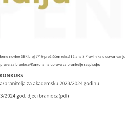
ne novine SBK broj 7/16-prečišćen tekst) i člana 3 Pravilnika o ostvarivanju
uprava za branioce/Kantonalna uprava za branitelje raspisuje:
KONKURS
aca/branitelja za akademsku 2023/2024 godinu
3/2024 god. djeci branioca(pdf)