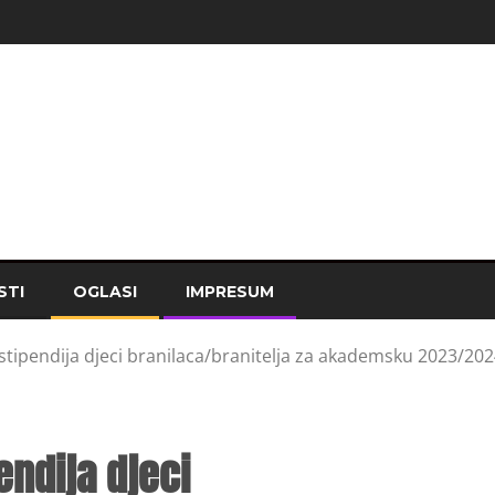
STI
OGLASI
IMPRESUM
stipendija djeci branilaca/branitelja za akademsku 2023/202
endija djeci