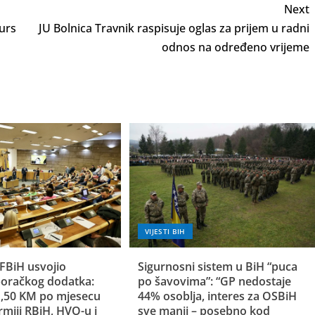
Next
urs
JU Bolnica Travnik raspisuje oglas za prijem u radni
odnos na određeno vrijeme
VIJESTI BIH
FBiH usvojio
Sigurnosni sistem u BiH “puca
oračkog dodatka:
po šavovima”: “GP nedostaje
 1,50 KM po mjesecu
44% osoblja, interes za OSBiH
rmiji RBiH, HVO-u i
sve manji – posebno kod