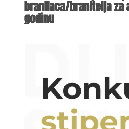
branilaca/branitelja z
godinu