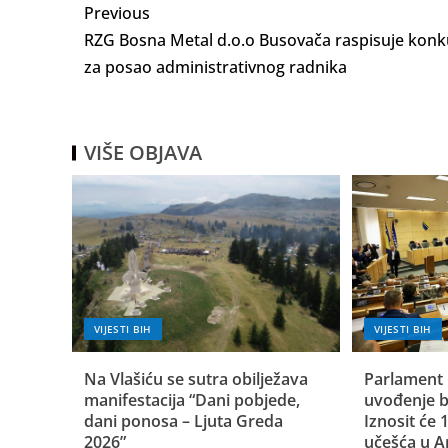
Previous
RZG Bosna Metal d.o.o Busovača raspisuje konk
za posao administrativnog radnika
VIŠE OBJAVA
VIJESTI BIH
VIJESTI BIH
Na Vlašiću se sutra obilježava
Parlament 
manifestacija “Dani pobjede,
uvođenje b
dani ponosa – Ljuta Greda
Iznosit će
2026”
učešća u A