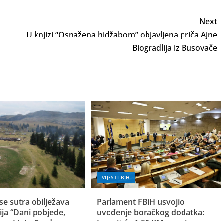
Next
U knjizi “Osnažena hidžabom” objavljena priča Ajne
Biogradlija iz Busovače
VIJESTI BIH
se sutra obilježava
Parlament FBiH usvojio
ija “Dani pobjede,
uvođenje boračkog dodatka: