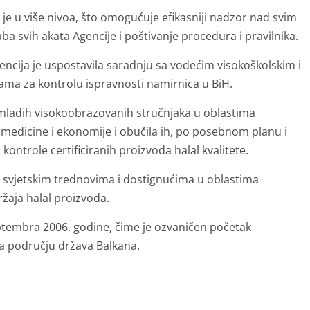
je u više nivoa, što omogućuje efikasniji nadzor nad svim
 svih akata Agencije i poštivanje procedura i pravilnika.
gencija je uspostavila saradnju sa vodećim visokoškolskim i
ama za kontrolu ispravnosti namirnica u BiH.
j mladih visokoobrazovanih stručnjaka u oblastima
, medicine i ekonomije i obučila ih, po posebnom planu i
 kontrole certificiranih proizvoda halal kvalitete.
sa svjetskim trednovima i dostignućima u oblastima
žaja halal proizvoda.
 septembra 2006. godine, čime je ozvaničen početak
na području država Balkana.