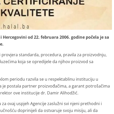
 Hercegovini od 22. februara 2006. godine počela je sa
te.
 i provjera standarda, procedura, pravila za proizvodnju,
duzećima koja se opredijele da njihov proizvod sa
teklom periodu razvila se u respektablinu instituciju u
koja je postala partner proizvođačima, a garant potrošačima
rektor ove institucije dr. Damir Alihodžić.
 za ovaj uspjeh Agencije zaslužni svi njeni prethodni i
učnošću doprinijeli da ostvaruje svoju misiju, ali da