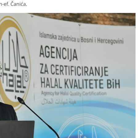
-ef. Čanića.