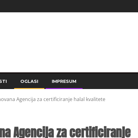
STI
OGLASI
IMPRESUM
vana Agencija za certificiranje halal kvalitete
a Agencija za certificiranje