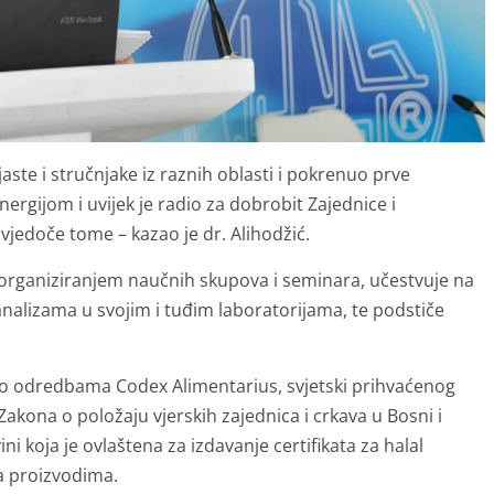
jaste i stručnjake iz raznih oblasti i pokrenuo prve
ergijom i uvijek je radio za dobrobit Zajednice i
vjedoče tome – kazao je dr. Alihodžić.
organiziranjem naučnih skupova i seminara, učestvuje na
nalizama u svojim i tuđim laboratorijama, te podstiče
hodno odredbama Codex Alimentarius, svjetski prihvaćenog
kona o položaju vjerskih zajednica i crkava u Bosni i
ni koja je ovlaštena za izdavanje certifikata za halal
a proizvodima.