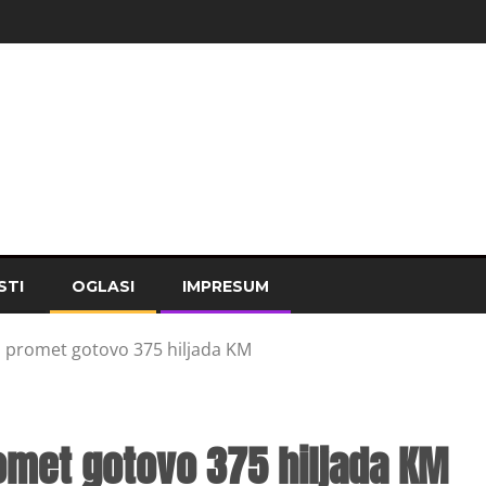
STI
OGLASI
IMPRESUM
i promet gotovo 375 hiljada KM
romet gotovo 375 hiljada KM