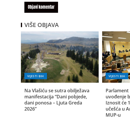
VIŠE OBJAVA
VIJESTI BIH
VIJESTI BIH
Na Vlašiću se sutra obilježava
Parlament 
manifestacija “Dani pobjede,
uvođenje b
dani ponosa – Ljuta Greda
Iznosit će
2026”
učešća u A
MUP-u