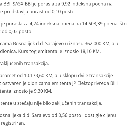
a BBI, SASX-BBI je porasla za 9,92 indeksna poena na
e predstavlja porast od 0,10 posto.
je porasla za 4,24 indeksna poena na 14.603,39 poena, što
 od 0,03 posto.
icama Bosnalijek d.d. Sarajevo u iznosu 362.000 KM, a u
dionica. Kurs tog emitenta je iznosio 18,10 KM.
zaključenih transakcija.
romet od 10.173,60 KM, a u sklopu dvije transakcije
 ostvaren je dionicama emitenta JP Elektoprivreda BiH
tenta iznosio je 9,30 KM.
ente u stečaju nije bilo zaključenih transakcija.
osnalijeka d.d. Sarajevo od 0,56 posto i dostigle cijenu
registriran.