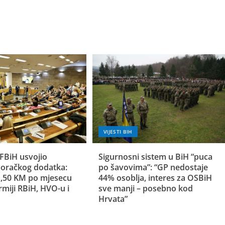
VIJESTI BIH
FBiH usvojio
Sigurnosni sistem u BiH “puca
oračkog dodatka:
po šavovima”: “GP nedostaje
 1,50 KM po mjesecu
44% osoblja, interes za OSBiH
rmiji RBiH, HVO-u i
sve manji – posebno kod
Hrvata”