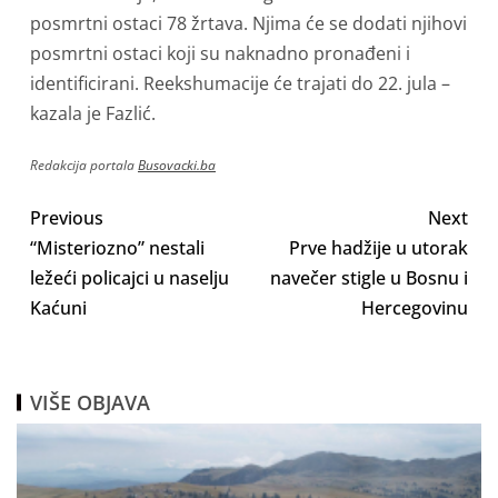
posmrtni ostaci 78 žrtava. Njima će se dodati njihovi
posmrtni ostaci koji su naknadno pronađeni i
identificirani. Reekshumacije će trajati do 22. jula –
kazala je Fazlić.
Redakcija portala
Busovacki.ba
Previous
Next
“Misteriozno” nestali
Prve hadžije u utorak
ležeći policajci u naselju
navečer stigle u Bosnu i
Kaćuni
Hercegovinu
VIŠE OBJAVA