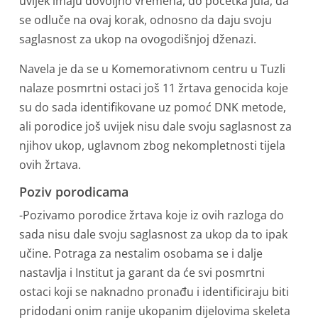
uvijek imaju dovoljno vremena, do početka jula, da
se odluče na ovaj korak, odnosno da daju svoju
saglasnost za ukop na ovogodišnjoj dženazi.
Navela je da se u Komemorativnom centru u Tuzli
nalaze posmrtni ostaci još 11 žrtava genocida koje
su do sada identifikovane uz pomoć DNK metode,
ali porodice još uvijek nisu dale svoju saglasnost za
njihov ukop, uglavnom zbog nekompletnosti tijela
ovih žrtava.
Poziv porodicama
-Pozivamo porodice žrtava koje iz ovih razloga do
sada nisu dale svoju saglasnost za ukop da to ipak
učine. Potraga za nestalim osobama se i dalje
nastavlja i Institut ja garant da će svi posmrtni
ostaci koji se naknadno pronađu i identificiraju biti
pridodani onim ranije ukopanim dijelovima skeleta