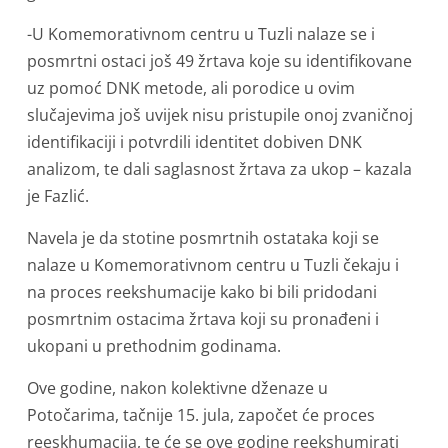
-U Komemorativnom centru u Tuzli nalaze se i
posmrtni ostaci još 49 žrtava koje su identifikovane
uz pomoć DNK metode, ali porodice u ovim
slučajevima još uvijek nisu pristupile onoj zvaničnoj
identifikaciji i potvrdili identitet dobiven DNK
analizom, te dali saglasnost žrtava za ukop – kazala
je Fazlić.
Navela je da stotine posmrtnih ostataka koji se
nalaze u Komemorativnom centru u Tuzli čekaju i
na proces reekshumacije kako bi bili pridodani
posmrtnim ostacima žrtava koji su pronađeni i
ukopani u prethodnim godinama.
Ove godine, nakon kolektivne dženaze u
Potočarima, tačnije 15. jula, započet će proces
reeskhumacija, te će se ove godine reekshumirati