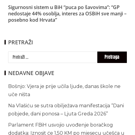
Sigurnosni sistem u BiH “puca po šavovima”: “GP
nedostaje 44% osoblja, interes za OSBiH sve manji –
posebno kod Hrvata”
PRETRAŽI
NEDAVNE OBJAVE
Bošnjo: Vjera je prije učila ljude, danas škole ne
uče ništa
Na Vlašiću se sutra obilježava manifestacija “Dani
pobjede, dani ponosa – Ljuta Greda 2026”
Parlament FBiH usvojio uvođenje boračkog
dodatka: Iznosit će 1,50 KM po mjesecu učešća u