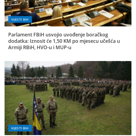
VIJESTI BIH
Parlament FBiH usvojio uvođenje boračkog
dodatka: Iznosit će 1,50 KM po mjesecu učešća u
Armiji RBiH, HVO-u i MUP-u
VIJESTI BIH