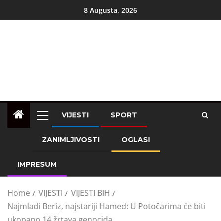
8 Augusta, 2026
VIJESTI
SPORT
ZANIMLJIVOSTI
OGLASI
IMPRESUM
Home
VIJESTI
VIJESTI BIH
Najmlađi Beriz, najstariji Hamed: U Potočarima će biti
ukopano 14 žrtava genocida