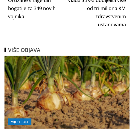
Oružane snage BiH
Vlada SBK-a dodijelila više
bogatije za 349 novih
od tri miliona KM
vojnika
zdravstvenim
ustanovama
VIŠE OBJAVA
VIJESTI BIH