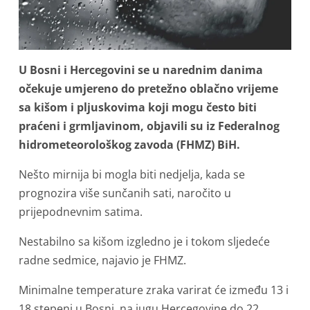
U Bosni i Hercegovini se u narednim danima
očekuje umjereno do pretežno oblačno vrijeme
sa kišom i pljuskovima koji mogu često biti
praćeni i grmljavinom, objavili su iz Federalnog
hidrometeorološkog zavoda (FHMZ) BiH.
Nešto mirnija bi mogla biti nedjelja, kada se
prognozira više sunčanih sati, naročito u
prijepodnevnim satima.
Nestabilno sa kišom izgledno je i tokom sljedeće
radne sedmice, najavio je FHMZ.
Minimalne temperature zraka varirat će između 13 i
18 stepeni u Bosni, na jugu Hercegovine do 22.