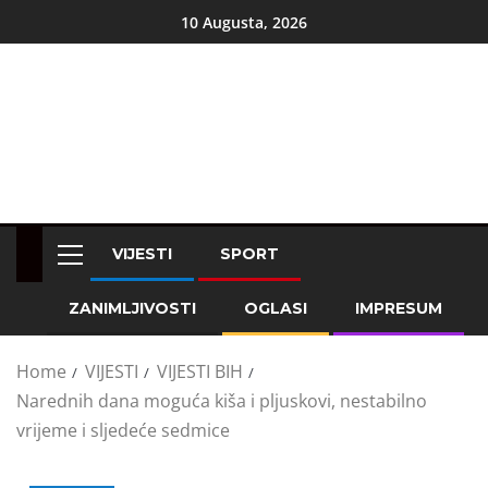
10 Augusta, 2026
VIJESTI
SPORT
ZANIMLJIVOSTI
OGLASI
IMPRESUM
Home
VIJESTI
VIJESTI BIH
Narednih dana moguća kiša i pljuskovi, nestabilno
vrijeme i sljedeće sedmice