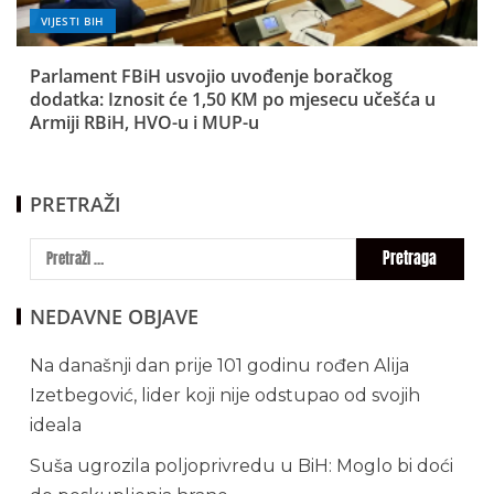
VIJESTI BIH
Parlament FBiH usvojio uvođenje boračkog
dodatka: Iznosit će 1,50 KM po mjesecu učešća u
Armiji RBiH, HVO-u i MUP-u
PRETRAŽI
NEDAVNE OBJAVE
Na današnji dan prije 101 godinu rođen Alija
Izetbegović, lider koji nije odstupao od svojih
ideala
Suša ugrozila poljoprivredu u BiH: Moglo bi doći