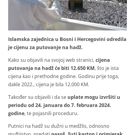
Islamska zajednica u Bosni i Hercegovini odredila
je cijenu za putovanje na hadž.
Kako su objavili na svojoj web stranici,
cijena
putovanja na hadž će biti 12.650 KM
, što je ista
cijena kao i prethodne godine. Godinu prije toga,
dakle 2022., cijena je bila 12.000 KM.
Također su objavili i da se
uplate mogu izvršiti u
periodu od 24. januara do 7. februara 2024.
godine
, te pojasnili proceduru.
Putnici na hadž su dužni u medžlis, odnosno
muftijstvo, predati
pasoš, žuti karton i primjerak