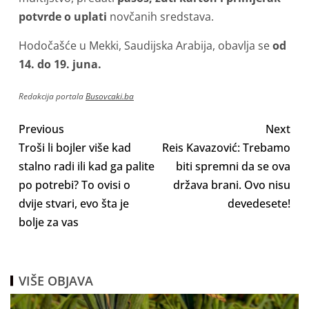
potvrde o uplati
novčanih sredstava.
Hodočašće u Mekki, Saudijska Arabija, obavlja se
od
14. do 19. juna.
Redakcija portala
Busovcaki.ba
Previous
Next
Troši li bojler više kad
Reis Kavazović: Trebamo
stalno radi ili kad ga palite
biti spremni da se ova
po potrebi? To ovisi o
država brani. Ovo nisu
dvije stvari, evo šta je
devedesete!
bolje za vas
VIŠE OBJAVA