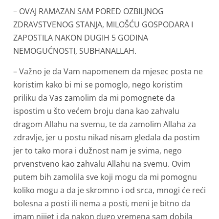
– OVAJ RAMAZAN SAM PORED OZBILJNOG
ZDRAVSTVENOG STANJA, MILOŠĆU GOSPODARA I
ZAPOSTILA NAKON DUGIH 5 GODINA
NEMOGUĆNOSTI, SUBHANALLAH.
– Važno je da Vam napomenem da mjesec posta ne
koristim kako bi mi se pomoglo, nego koristim
priliku da Vas zamolim da mi pomognete da
ispostim u što većem broju dana kao zahvalu
dragom Allahu na svemu, te da zamolim Allaha za
zdravlje, jer u postu nikad nisam gledala da postim
jer to tako mora i dužnost nam je svima, nego
prvenstveno kao zahvalu Allahu na svemu. Ovim
putem bih zamolila sve koji mogu da mi pomognu
koliko mogu a da je skromno i od srca, mnogi će reći
bolesna a posti ili nema a posti, meni je bitno da
imam nijjet i da nakon dugo vremena sam dobila