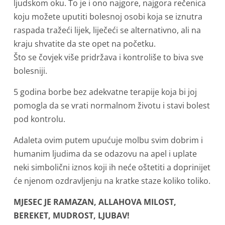
ljudskom oku. To je i ono najgore, najgora rečenica
koju možete uputiti bolesnoj osobi koja se iznutra
raspada tražeći lijek, liječeći se alternativno, ali na
kraju shvatite da ste opet na početku.
Što se čovjek više pridržava i kontroliše to biva sve
bolesniji.
5 godina borbe bez adekvatne terapije koja bi joj
pomogla da se vrati normalnom životu i stavi bolest
pod kontrolu.
Adaleta ovim putem upućuje molbu svim dobrim i
humanim ljudima da se odazovu na apel i uplate
neki simbolični iznos koji ih neće oštetiti a doprinijet
će njenom ozdravljenju na kratke staze koliko toliko.
MJESEC JE RAMAZAN, ALLAHOVA MILOST,
BEREKET, MUDROST, LJUBAV!