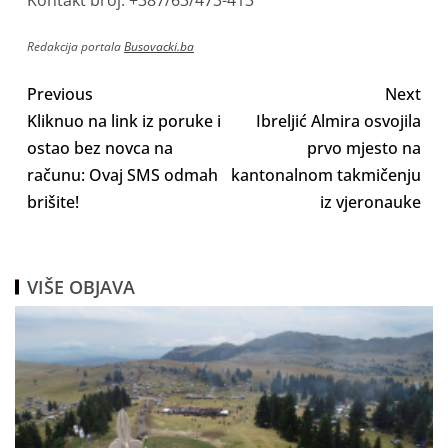
Kontakt broj: +387/63/473-413
Redakcija portala
Busovacki.ba
Previous
Next
Kliknuo na link iz poruke i
Ibreljić Almira osvojila
ostao bez novca na
prvo mjesto na
računu: Ovaj SMS odmah
kantonalnom takmičenju
brišite!
iz vjeronauke
VIŠE OBJAVA