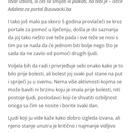
stvar izbora, ili ćeš se smijati ili plakati, na tebi je – ističe
Adaleta za portal Busovacki.ba
I tako još malo pa skoro 5 godina provlačeći se kroz
portale za pomoć u liječenju, došla je do saznanja
da joj tako nešto sve teže pada i sve teže se nosi s
tim pa se nada da će jednom biti bolje nego što je
sada da ne zavisi od pomoći drugih ljudi.
Voljela bih da radi i privrjeđuje sebi onako kako je to
bilo prije bolesti, ali bolest joj svaki put stane na put
i spriječi ju u svemu. Nema više aktivnosti kojima se
može baviti ni brzinu koju je imala prije bolesti, niti
postoje ljudi, poslodavci koji će shvatiti ozbiljnost
onoga sa čim se nosite i borite svaki dan.
Ljudi koji ju vide kaže kako dobro izgleda izvana, ali
njeno stanje unutra je kritično i najmanje vidljivo