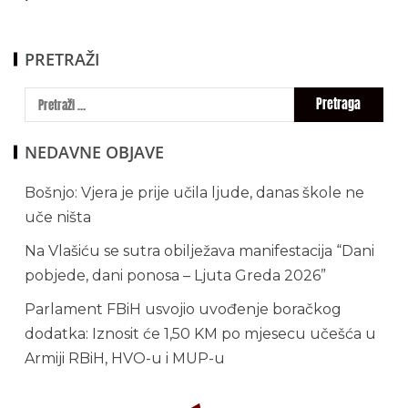
PRETRAŽI
NEDAVNE OBJAVE
Bošnjo: Vjera je prije učila ljude, danas škole ne
uče ništa
Na Vlašiću se sutra obilježava manifestacija “Dani
pobjede, dani ponosa – Ljuta Greda 2026”
Parlament FBiH usvojio uvođenje boračkog
dodatka: Iznosit će 1,50 KM po mjesecu učešća u
Armiji RBiH, HVO-u i MUP-u