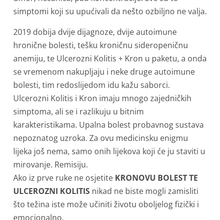
simptomi koji su upućivali da nešto ozbiljno ne valja.
2019 dobija dvije dijagnoze, dvije autoimune
hronične bolesti, tešku kroničnu sideropeničnu
anemiju, te Ulcerozni Kolitis + Kron u paketu, a onda
se vremenom nakupljaju i neke druge autoimune
bolesti, tim redoslijedom idu kažu saborci.
Ulcerozni Kolitis i Kron imaju mnogo zajedničkih
simptoma, ali se i razlikuju u bitnim
karakteristikama. Upalna bolest probavnog sustava
nepoznatog uzroka. Za ovu medicinsku enigmu
lijeka još nema, samo onih lijekova koji će ju staviti u
mirovanje. Remisiju.
Ako iz prve ruke ne osjetite
KRONOVU BOLEST TE
ULCEROZNI KOLITIS
nikad ne biste mogli zamisliti
što težina iste može učiniti životu oboljelog fizički i
emocionalno.