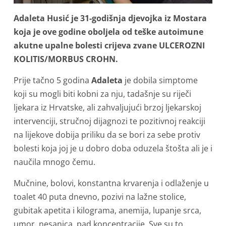
Adaleta Husić je 31-godišnja djevojka iz Mostara
koja je ove godine oboljela od teške autoimune
akutne upalne bolesti crijeva zvane ULCEROZNI
KOLITIS/MORBUS CROHN.
Prije tačno 5 godina
Adaleta
je dobila simptome
koji su mogli biti kobni za nju, tadašnje su riječi
ljekara iz Hrvatske, ali zahvaljujući brzoj ljekarskoj
intervenciji, stručnoj dijagnozi te pozitivnoj reakciji
na lijekove dobija priliku da se bori za sebe protiv
bolesti koja joj je u dobro doba oduzela štošta ali je i
naučila mnogo čemu.
Mučnine, bolovi, konstantna krvarenja i odlaženje u
toalet 40 puta dnevno, pozivi na lažne stolice,
gubitak apetita i kilograma, anemija, lupanje srca,
umor, nesanica, pad koncentracije. Sve su to