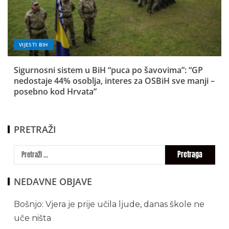
VIJESTI BIH
Sigurnosni sistem u BiH “puca po šavovima”: “GP
nedostaje 44% osoblja, interes za OSBiH sve manji –
posebno kod Hrvata”
PRETRAŽI
NEDAVNE OBJAVE
Bošnjo: Vjera je prije učila ljude, danas škole ne
uče ništa