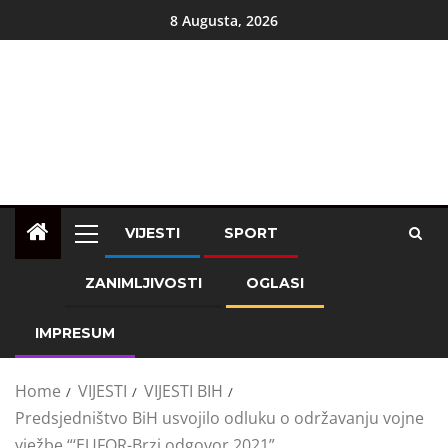
8 Augusta, 2026
VIJESTI
SPORT
ZANIMLJIVOSTI
OGLASI
IMPRESUM
Home
VIJESTI
VIJESTI BIH
Predsjedništvo BiH usvojilo odluku o održavanju vojne
vježbe “‘EUFOR-Brzi odgovor 2021”