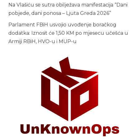
Na Vlašiću se sutra obilježava manifestacija “Dani
pobjede, dani ponosa – Ljuta Greda 2026”
Parlament FBiH usvojio uvođenje boračkog
dodatka: Iznosit će 1,50 KM po mjesecu učešća u
Armiji RBiH, HVO-u i MUP-u