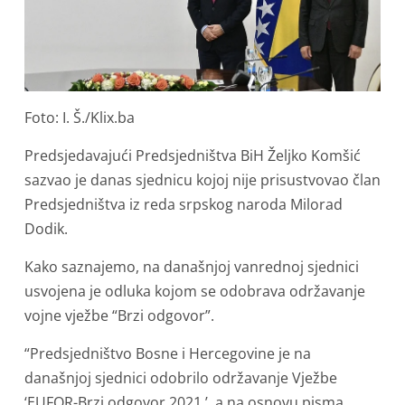
Foto: I. Š./Klix.ba
Predsjedavajući Predsjedništva BiH Željko Komšić
sazvao je danas sjednicu kojoj nije prisustvovao član
Predsjedništva iz reda srpskog naroda Milorad
Dodik.
Kako saznajemo, na današnjoj vanrednoj sjednici
usvojena je odluka kojom se odobrava održavanje
vojne vježbe “Brzi odgovor”.
“Predsjedništvo Bosne i Hercegovine je na
današnjoj sjednici odobrilo održavanje Vježbe
‘EUFOR-Brzi odgovor 2021.’, a na osnovu pisma