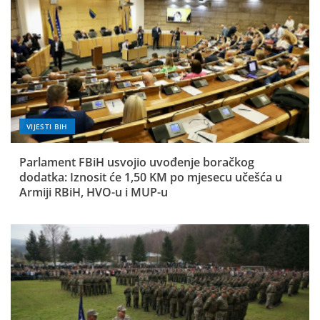
VIJESTI BIH
Parlament FBiH usvojio uvođenje boračkog
dodatka: Iznosit će 1,50 KM po mjesecu učešća u
Armiji RBiH, HVO-u i MUP-u