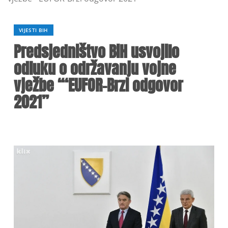
VIJESTI BIH
Predsjedništvo BiH usvojilo
odluku o održavanju vojne
vježbe “‘EUFOR-Brzi odgovor
2021”