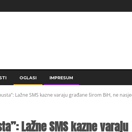
STI
OGLASI
IMPRESUM
usta”: Lažne SMS kazne varaju građane širom BiH, ne nasje
ta”: Lažne SMS kazne varaju