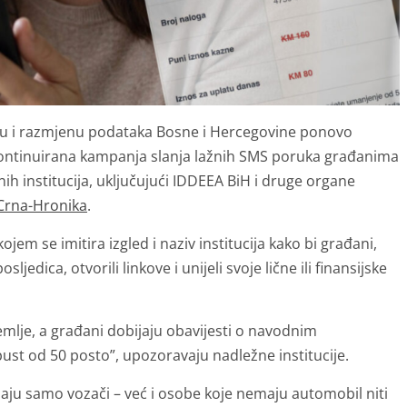
iju i razmjenu podataka Bosne i Hercegovine ponovo
kontinuirana kampanja slanja lažnih SMS poruka građanima
ih institucija, uključujući IDDEEA BiH i druge organe
Crna-Hronika
.
jem se imitira izgled i naziv institucija kako bi građani,
edica, otvorili linkove i unijeli svoje lične ili finansijske
mlje, a građani dobijaju obavijesti o navodnim
st od 50 posto”, upozoravaju nadležne institucije.
aju samo vozači – već i osobe koje nemaju automobil niti