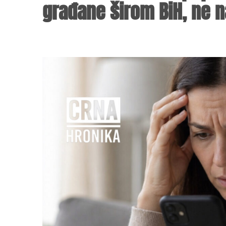
građane širom BiH, ne n