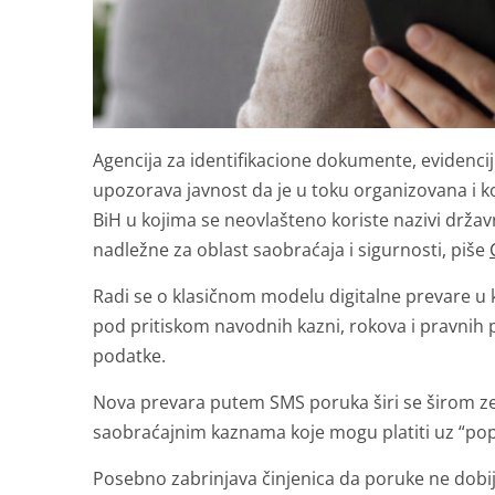
Agencija za identifikacione dokumente, evidenc
upozorava javnost da je u toku organizovana i 
BiH u kojima se neovlašteno koriste nazivi državn
nadležne za oblast saobraćaja i sigurnosti, piše
Radi se o klasičnom modelu digitalne prevare u ko
pod pritiskom navodnih kazni, rokova i pravnih poslj
podatke.
Nova prevara putem SMS poruka širi se širom ze
saobraćajnim kaznama koje mogu platiti uz “popu
Posebno zabrinjava činjenica da poruke ne dobij