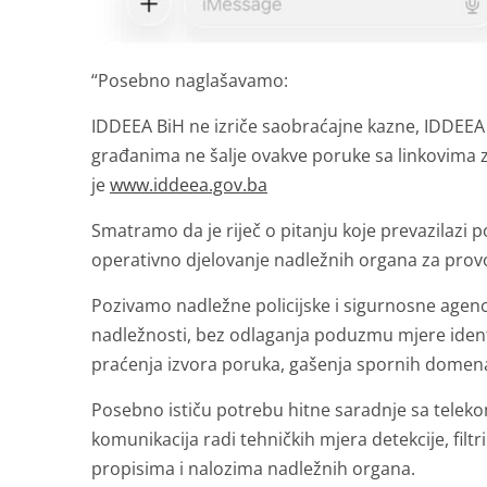
“Posebno naglašavamo:
IDDEEA BiH ne izriče saobraćajne kazne, IDDEEA
građanima ne šalje ovakve poruke sa linkovima z
je
www.iddeea.gov.ba
Smatramo da je riječ o pitanju koje prevazilazi po
operativno djelovanje nadležnih organa za prov
Pozivamo nadležne policijske i sigurnosne agenci
nadležnosti, bez odlaganja poduzmu mjere identi
praćenja izvora poruka, gašenja spornih domena 
Posebno ističu potrebu hitne saradnje sa telek
komunikacija radi tehničkih mjera detekcije, filt
propisima i nalozima nadležnih organa.