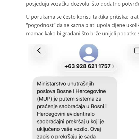
posjeduju vozačku dozvolu, što dodatno potvrđuj
U porukama se često koristi taktika pritiska: krat
“pogodnost” da se kazna plati upola cijene ukol
mamac kako bi građani što brže unijeli podatke s