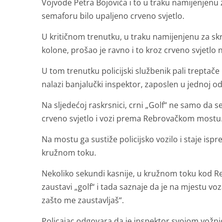
Vojvode Petra Bojovića i to u traku namijenjenu
semaforu bilo upaljeno crveno svjetlo.
U kritičnom trenutku, u traku namijenjenu za skre
kolone, prošao je ravno i to kroz crveno svjetlo
U tom trenutku policijski službenik pali treptače
nalazi banjalučki inspektor, zaposlen u jednoj 
Na sljedećoj raskrsnici, crni „Golf“ ne samo da se
crveno svjetlo i vozi prema Rebrovačkom mostu
Na mostu ga sustiže policijsko vozilo i staje isp
kružnom toku.
Nekoliko sekundi kasnije, u kružnom toku kod Reb
zaustavi „golf“ i tada saznaje da je na mjestu voz
zašto me zaustavljaš“.
Policajac odgovara da je inspektor svojom vožn