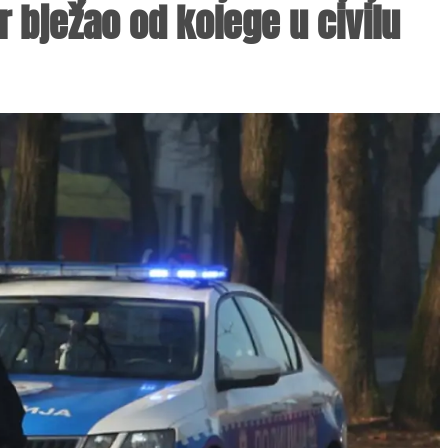
or bježao od kolege u civilu