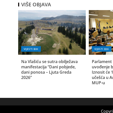
VIŠE OBJAVA
VIJESTI BIH
VIJESTI BIH
Na Vlašiću se sutra obilježava
Parlament 
manifestacija “Dani pobjede,
uvođenje b
dani ponosa – Ljuta Greda
Iznosit će
2026”
učešća u A
MUP-u
Copyri