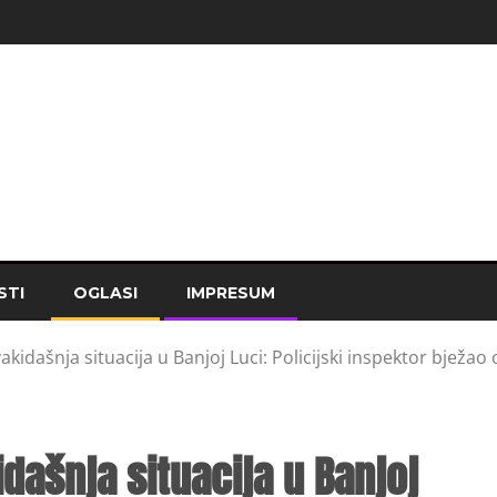
STI
OGLASI
IMPRESUM
akidašnja situacija u Banjoj Luci: Policijski inspektor bježao 
dašnja situacija u Banjoj