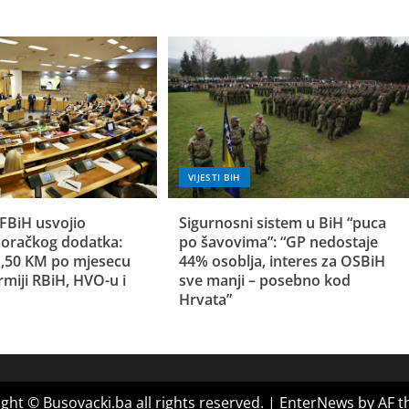
VIJESTI BIH
FBiH usvojio
Sigurnosni sistem u BiH “puca
oračkog dodatka:
po šavovima”: “GP nedostaje
 1,50 KM po mjesecu
44% osoblja, interes za OSBiH
rmiji RBiH, HVO-u i
sve manji – posebno kod
Hrvata”
ght © Busovacki.ba all rights reserved.
|
EnterNews
by AF t