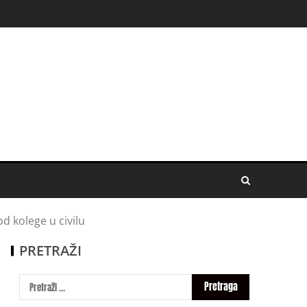
od kolege u civilu
PRETRAŽI