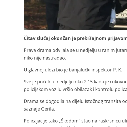
Čitav slučaj okončan je prekršajnom prijavom
Prava drama odvijala se u nedjelju u ranim jutar
niko nije nastradao.
U glavnoj ulozi bio je banjalučki inspektor P. K.
Sve je počelo u nedjelju oko 2.15 kada je rukovo
policijskom vozilu vršio obilazak i kontrolu polic
Drama se dogodila na dijelu Istočnog tranzita o
saznaje
Gerila
.
Policajac je tako „Škodom“ stao na raskrsnicu uli