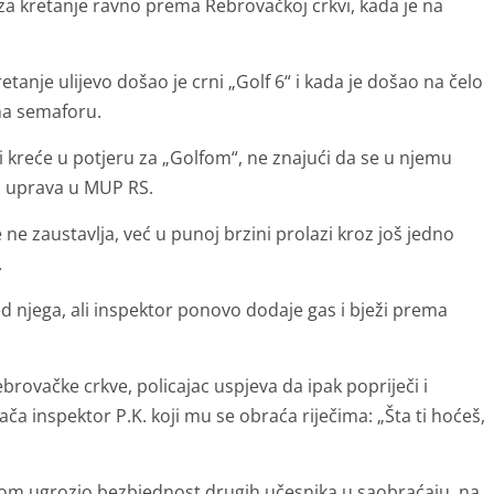
 za kretanje ravno prema Rebrovačkoj crkvi, kada je na
tanje ulijevo došao je crni „Golf 6“ i kada je došao na čelo
 na semaforu.
 i kreće u potjeru za „Golfom“, ne znajući da se u njemu
od uprava u MUP RS.
 ne zaustavlja, već u punoj brzini prolazi kroz još jedno
.
red njega, ali inspektor ponovo dodaje gas i bježi prema
rovačke crkve, policajac uspjeva da ipak popriječi i
ača inspektor P.K. koji mu se obraća riječima: „Šta ti hoćeš,
jom ugrozio bezbjednost drugih učesnika u saobraćaju, na