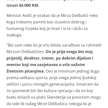
iznosi 44.000 KM.
Ministar Avdić je istakao da je Mirza Delibašić neko
koga trebamo pamtiti kao izuzetno dobrog i
humanog čovjeka koji je imao i srce i dušu za
svakoga.
“Bio sam neko ko je vrlo blisko sarađivao sa rahmetli
Mirzom Delibašićem.
On je prije svega bio moj
prijatelj, direktor, trener, pa dobrim dijelom i
mentor koji me savjetovao o vrlo važnim
životnim pitanjima.
Ovo je minimum jednog duga
prema velikanu sporta, prije svega jednoj ljudskoj
veličini i uzoru mnogim generacijama. Smatram da
će spomenik biti dio kulture sjećanja i da svi koji
budu dolazili na plato Skenderije sa ponosom mogu
da vide lik našeg Mirze Delibašića, nekoga ko je