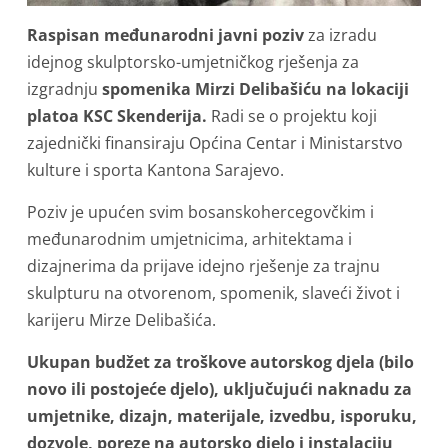
Raspisan međunarodni javni poziv
za izradu
idejnog skulptorsko-umjetničkog rješenja za
izgradnju
spomenika Mirzi Delibašiću na lokaciji
platoa KSC Skenderija.
Radi se o projektu koji
zajednički finansiraju Općina Centar i Ministarstvo
kulture i sporta Kantona Sarajevo.
Poziv je upućen svim bosanskohercegovčkim i
međunarodnim umjetnicima, arhitektama i
dizajnerima da prijave idejno rješenje za trajnu
skulpturu na otvorenom, spomenik, slaveći život i
karijeru Mirze Delibašića.
Ukupan budžet za troškove autorskog djela (bilo
novo ili postojeće djelo), uključujući naknadu za
umjetnike, dizajn, materijale, izvedbu, isporuku,
dozvole, poreze na autorsko djelo i instalaciju