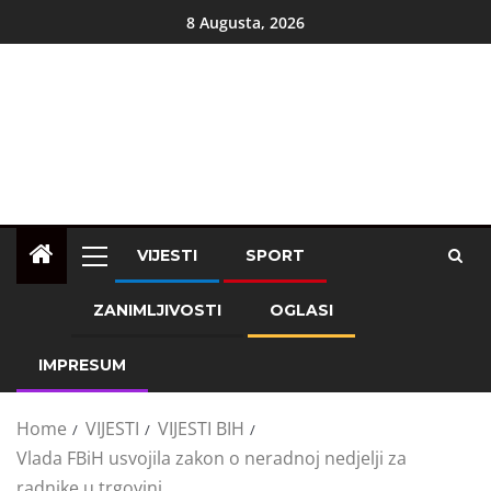
8 Augusta, 2026
VIJESTI
SPORT
ZANIMLJIVOSTI
OGLASI
IMPRESUM
Home
VIJESTI
VIJESTI BIH
Vlada FBiH usvojila zakon o neradnoj nedjelji za
radnike u trgovini