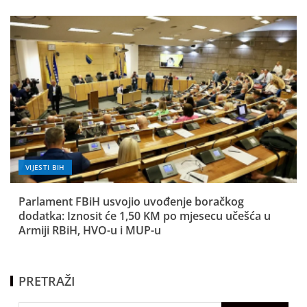
VIJESTI BIH
Parlament FBiH usvojio uvođenje boračkog
dodatka: Iznosit će 1,50 KM po mjesecu učešća u
Armiji RBiH, HVO-u i MUP-u
PRETRAŽI