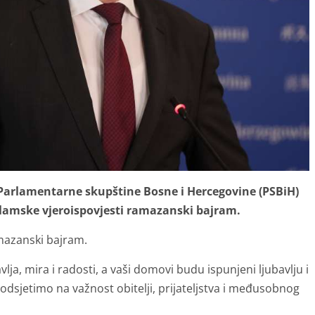
Parlamentarne skupštine Bosne i Hercegovine (PSBiH)
slamske vjeroispovjesti ramazanski bajram.
amazanski bajram.
ja, mira i radosti, a vaši domovi budu ispunjeni ljubavlju i
odsjetimo na važnost obitelji, prijateljstva i međusobnog