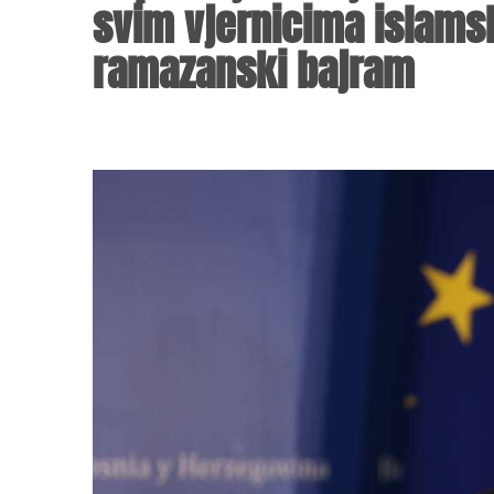
svim vjernicima islamsk
ramazanski bajram