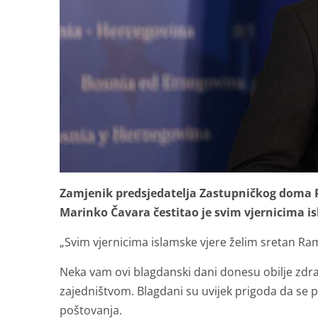
Zamjenik predsjedatelja Zastupničkog doma 
Marinko Čavara čestitao je svim vjernicima i
„Svim vjernicima islamske vjere želim sretan R
Neka vam ovi blagdanski dani donesu obilje zdravl
zajedništvom. Blagdani su uvijek prigoda da se p
poštovanja.