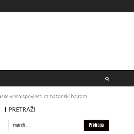
mske vjeroispovjesti ramazanski bajram
PRETRAŽI