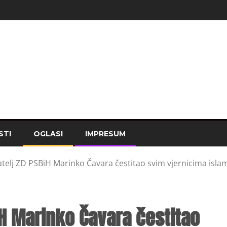
STI
OGLASI
IMPRESUM
elj ZD PSBiH Marinko Čavara čestitao svim vjernicima isla
H Marinko Čavara čestitao