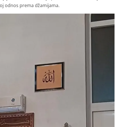
voj odnos prema džamijama.