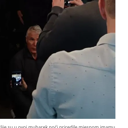
ije su u ovoj mubarek noći priredile mjesnom imamu