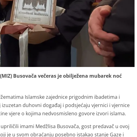
 (MIZ) Busovača večeras je obilježena mubarek noć
džematima Islamske zajednice prigodnim ibadetima i
izuzetan duhovni događaj i podsjećaju vjernici i vjernice
tine vjere o kojima nedvosmisleno govore izvori islama.
priličili imami Medžlisa Busovača, gost predavač u ovoj
oji je u svom obraćanju posebno istakao stanje Gaze i