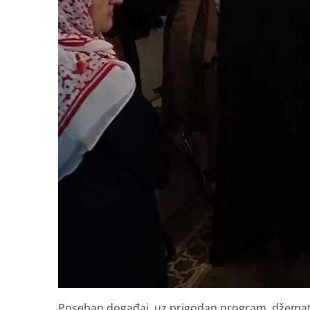
Poseban događaj, uz prigodan program, džematl