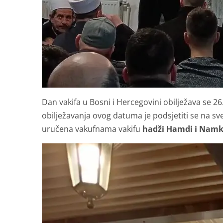
Dan vakifa u Bosni i Hercegovini obilježava se 26
obilježavanja ovog datuma je podsjetiti se na sve 
uručena vakufnama vakifu
hadži Hamdi i Namki 