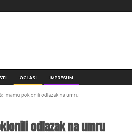
STI
OGLASI
IMPRESUM
š: Imamu poklonili odlazak na umru
klonili odlazak na umru