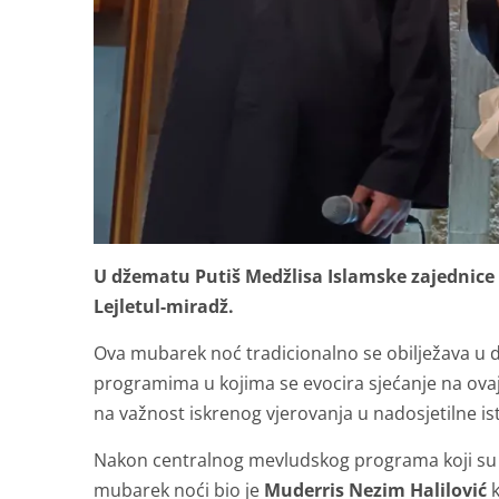
U džematu Putiš Medžlisa Islamske zajednice
Lejletul-miradž.
Ova mubarek noć tradicionalno se obilježava u 
programima u kojima se evocira sjećanje na ovaj 
na važnost iskrenog vjerovanja u nadosjetilne is
Nakon centralnog mevludskog programa koji su u
mubarek noći bio je
Muderris Nezim Halilović
k