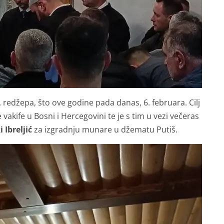
. redžepa, što ove godine pada danas, 6. februara. Cilj
vakife u Bosni i Hercegovini te je s tim u vezi večeras
Ibreljić
za izgradnju munare u džematu Putiš.