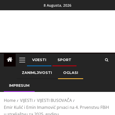
8 Augusta, 2026
VIJESTI
SPORT
ZANIMLJIVOSTI
OGLASI
IMPRESUM
Home
VIJESTI
VIJESTI BUSOVAČA
Emir Kulić i Emin Imamović prvaci na 4. Prvenstvu FBiH
u streljaštvu za 2025. godinu