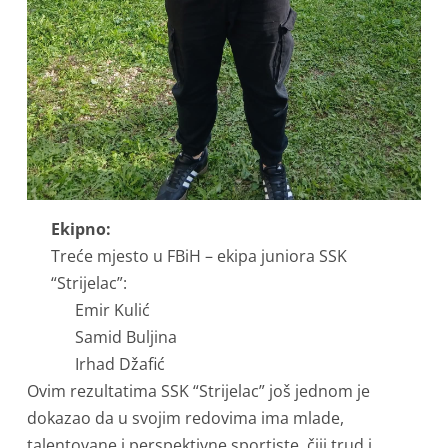
Ekipno:
Treće mjesto u FBiH – ekipa juniora SSK
“Strijelac”:
Emir Kulić
Samid Buljina
Irhad Džafić
Ovim rezultatima SSK “Strijelac” još jednom je
dokazao da u svojim redovima ima mlade,
talentovane i perspektivne sportiste, čiji trud i